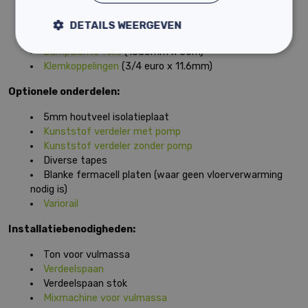
11,6 x 1,5mm Varioprofielbuis
(lasergelast)
Vulmassa
(25kg per zak)
DETAILS WEERGEVEN
Randstrookisolatie
(75m x 10mm)
Dampdichte folie
(1030mm x 50m)
Klemkoppelingen
(3/4 euro x 11.6mm)
Optionele onderdelen:
5mm houtveel isolatieplaat
Kunststof verdeler met pomp
Kunststof verdeler zonder pomp
Diverse tapes
Blanke fermacell platen (waar geen vloerverwarming
nodig is)
Variorail
Installatiebenodigheden:
Ton voor vulmassa
Verdeelspaan
Verdeelspaan stok
Mixmachine voor vulmassa