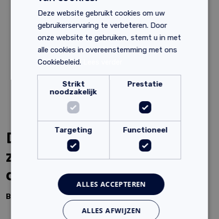
Meest toegepaste droogbouw vloerverwarming.
Zeer snel reagerend systeem (binnen 30 minuten
Deze website gebruikt cookies om uw
warm).
gebruikerservaring te verbeteren. Door
Energiezuinig.
onze website te gebruiken, stemt u in met
Makkelijk te installeren.
alle cookies in overeenstemming met ons
Wordt ook gebruikt als hoofdverwarming.
Cookiebeleid.
Lees verder
Strikt
Prestatie
noodzakelijk
Targeting
Functioneel
De onderdelen die nodig
zijn voor het monteren van
de vloerverwarming zijn:
ALLES ACCEPTEREN
Basisonderdelen:
ALLES AFWIJZEN
1000 x 600 x 18mm gipsvezelplaat