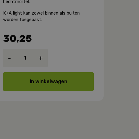
hechtmortel.
K+A light kan zowel binnen als buiten
worden toegepast.
30,25
Heck
-
+
K+A
Light
aantal
In winkelwagen