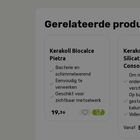
Gerelateerde prod
Kerakoll Biocalce
Kerako
Pietra
Silica
Conso
Bacterie en
schimmelwerend
Om m
Eenvoudig te
onde
verwerken
vers
Geschikt voor
Op b
zichtbaar metselwerk
gesta
kaliu
19,
36
Volle
Vanaf