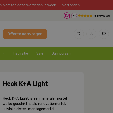
on plaatsen deze wordt dan in week 33 verzonden.
8
Reviews
10
Offerte aanvragen
Inspiratie
Sale
Dumpcrash
Heck K+A Light
Heck K+A Light is een minerale mortel
welke geschikt is als renovatiemortel,
uitvlakpleister, montagemortel,