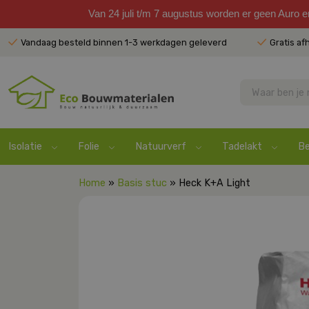
Van 24 juli t/m 7 augustus worden er geen Auro 
Vandaag besteld binnen 1-3 werkdagen geleverd
Gratis af
Isolatie
Folie
Natuurverf
Tadelakt
Be
Home
»
Basis stuc
» Heck K+A Light