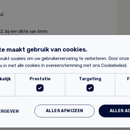
m2.
2, bij een dikte van 6mm.
mogelijk.
e maakt gebruik van cookies.
ruikt cookies om uw gebruikerservaring te verbeteren. Door onze
 u in met alle cookies in overeenstemming met ons Cookiebeleid.
elijk
Prestatie
Targeting
F
? Hieronder vind je de productbladen:
ALLES AFWIJZEN
ALLES A
ERGEVEN