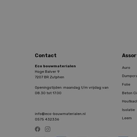
Contact
Assor
Eco bouwmaterialen
Auro
Hoge Balver 9
Dumpcr
7207 BR Zutphen
Folie
Openingstijden: maandag t/m vrijdag van
Beton Ci
08.30 tot 17.00
Houtkac
Isolatie
info@eco-bouwmaterialen.nl
Leem
0575 432336