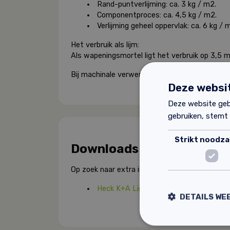
Rand-puntverlijming: ca. 3 kg / m2.
Componentproces: ca. 4,5 kg / m2.
Verlijming geheel oppervlak: ca. 6 kg / 
Het verbruik als lijm:
Als wapeningsmortel ligt het verbruik op 3,5 m
Bij machinale verwerking is een groter verbruik 
Deze websit
Deze website geb
gebruiken, stemt
Strikt noodzak
Downloads
Op zoek naar extra informatie over dit product
Heck K+A Light technische gegevens.
DETAILS WE