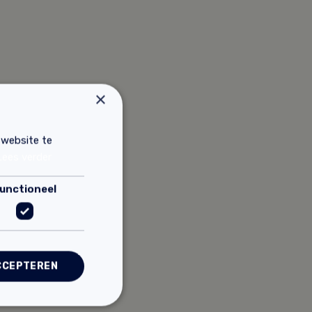
×
 website te
Lees verder
unctioneel
CCEPTEREN