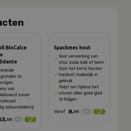
ucten
ll BioCalce
Spackmes hout
to
Voor verwerking van
lidante
stuc zoals kalk of leem
Door het korte houten
inerale
handvat makkelijk in
rgronden te
gebruik
tevigen
Helpt om tijdens het
asis van
stucen alles goed glad
biliseerd zuiver
te krijgen
msilicaat
dig oplosmiddelvrij
8,
Vanaf
55
53,
53