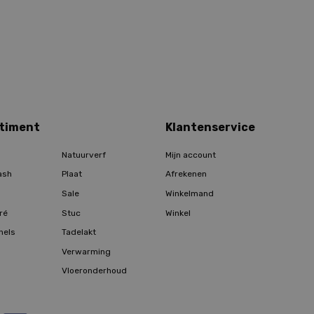
timent
Klantenservice
Natuurverf
Mijn account
ash
Plaat
Afrekenen
Sale
Winkelmand
ré
Stuc
Winkel
hels
Tadelakt
Verwarming
Vloeronderhoud