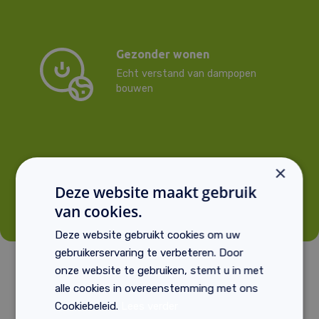
Gezonder wonen
Echt verstand van dampopen
bouwen
Duurzaam
×
Voor elke klus een passende
Deze website maakt gebruik
oplossing
van cookies.
Deze website gebruikt cookies om uw
gebruikerservaring te verbeteren. Door
onze website te gebruiken, stemt u in met
alle cookies in overeenstemming met ons
Onze merken:
Cookiebeleid.
Lees verder