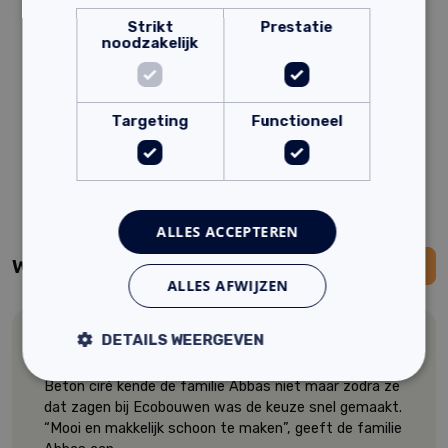
Strikt
Prestatie
noodzakelijk
Targeting
Functioneel
ALLES ACCEPTEREN
Wat onze klanten over ons zeggen:
ALLES AFWIJZEN
DETAILS WEERGEVEN
Familie Abbas
Beton ciré kende de familie Abbas niet maar zodra ze
dat zagen bij Ecobouwen was de keuze snel gemaakt.
“Mooi en makkelijk schoon te maken”, geeft de familie