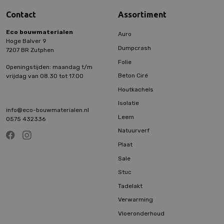
Contact
Assortiment
Eco bouwmaterialen
Auro
Hoge Balver 9
Dumpcrash
7207 BR Zutphen
Folie
Openingstijden: maandag t/m
Beton Ciré
vrijdag van 08.30 tot 17.00
Houtkachels
Isolatie
info@eco-bouwmaterialen.nl
Leem
0575 432336
Natuurverf
Plaat
Sale
Stuc
Tadelakt
Verwarming
Vloeronderhoud