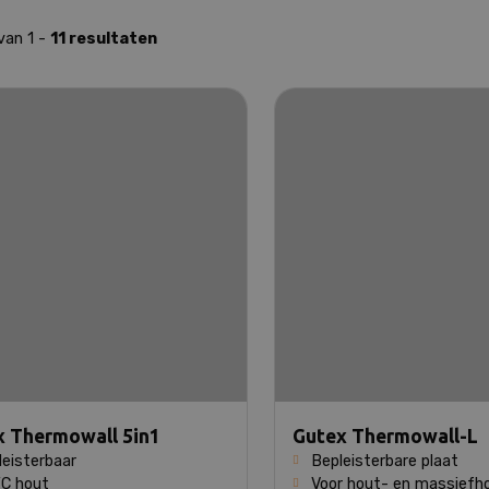
van 1 -
11 resultaten
x Thermowall 5in1
Gutex Thermowall-L
leisterbaar
Bepleisterbare plaat
C hout
Voor hout- en massief