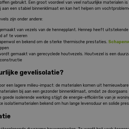
ffen gebruikt. Een groot voordeel van veel natuurlijke materialen 
bij aan een stabiel binnenklimaat en kan het helpen om vochtproblem
evels zijn onder andere:
emaakt van vezels van de hennepplant. Hennep heeft uitstekende 
d af te voeren
hapenwol en bekend om de sterke thermische prestaties.
Schapenw
appen
ordt gemaakt van gerecyclede houtvezels. Houtvezel is een duur
 constructie
rlijke gevelisolatie?
e voor een lagere milieu-impact: de materialen komen uit hernieuwbar
materialen bij aan een gezonder binnenklimaat, omdat ze doorgaans
e goede isolerende werking stijgt de energie-efficiëntie van je wonin
jke isolatiematerialen bekend om hun lange levensduur en solide pres
atie