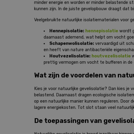
minder energie en worden er minder belastende sto
kunnen zijn. In de juiste gevelopbouw draagt dat 
Veelgebruikte natuurlijke isolatiematerialen voor g
Hennepisolatie:
hennepisolatie
wordt g
daarnaast ademend, wat helpt om vocht goe
Schapenwolisolatie:
vervaardigd uit sc
en heeft van nature antibacteriële eigensch
Houtvezelisolatie:
houtvezelisolatie
w
prettig vermogen om vocht te bufferen in de
Wat zijn de voordelen van natuu
Kies je voor natuurlijke gevelisolatie? Dan kies j
belastend. Daarnaast dragen ecologische isolatie
op een natuurlijke manier kunnen reguleren. Door d
lagere energiekosten. Tot slot staan veel natuurli
De toepassingen van gevelisol