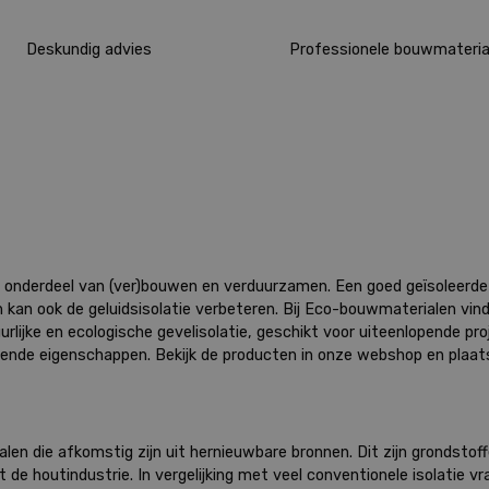
Deskundig advies
Professionele bouwmateria
ijk onderdeel van (ver)bouwen en verduurzamen. Een goed geïsoleerd
n kan ook de geluidsisolatie verbeteren. Bij Eco-bouwmaterialen v
lijke en ecologische gevelisolatie, geschikt voor uiteenlopende pro
erende eigenschappen. Bekijk de producten in onze webshop en plaats
ialen die afkomstig zijn uit hernieuwbare bronnen. Dit zijn grondsto
de houtindustrie. In vergelijking met veel conventionele isolatie vr