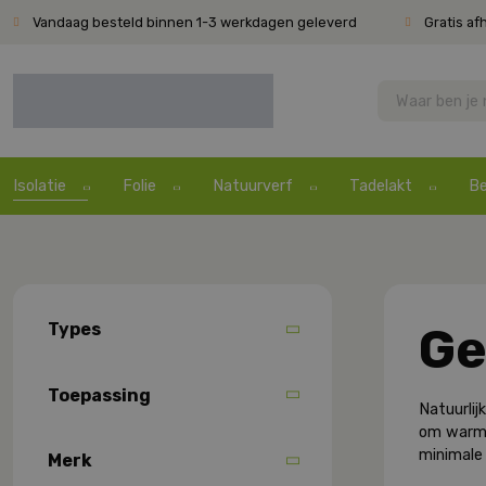
Vandaag besteld binnen 1-3 werkdagen geleverd
Gratis af
Isolatie
Folie
Natuurverf
Tadelakt
Be
Types
Ge
Toepassing
Natuurlij
om warmt
minimale
Merk