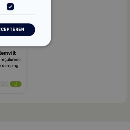
CCEPTEREN
lemvilt
regulerend
e demping