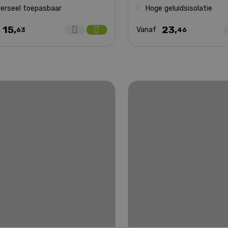
verseel toepasbaar
Hoge geluidsisolatie
15,
23,
f
Vanaf
63
46