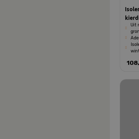
Isole
kierd
Uit 
gro
Ade
Iso
win
108