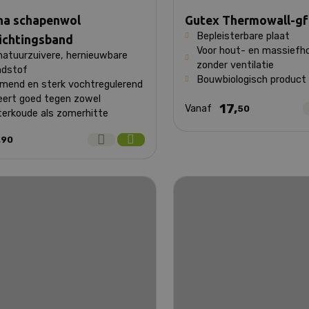
na schapenwol
Gutex Thermowall-gf
Bepleisterbare plaat
ichtingsband
Voor hout- en massief
natuurzuivere, hernieuwbare
zonder ventilatie
ndstof
Bouwbiologisch product
mend en sterk vochtregulerend
leert goed tegen zowel
17,
Vanaf
50
terkoude als zomerhitte
,
90