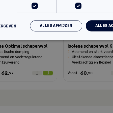
ALLES AFWIJZEN
ALLES A
ERGEVEN
na Optimal schapenwol
Isolena schapenwol K
estische demping
Ademend en sterk vocht
mend en vochtregulerend
Uitstekende akoestisch
htzuiverend
Veerkrachtig en flexibel
62,
60,
f
Vanaf
97
20