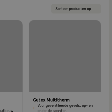
Gutex Multitherm
Voor geventileerde gevels, op- en
houtbouw
onder de spanten