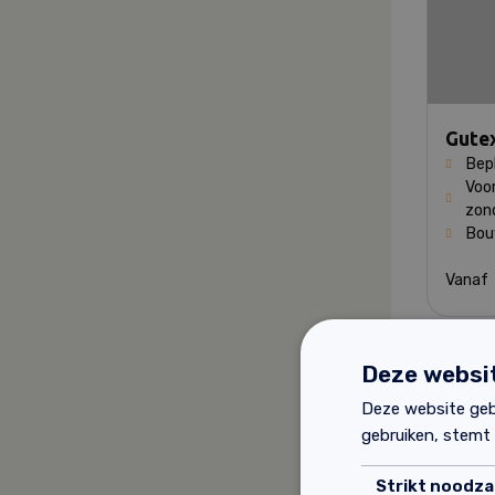
Gute
Bepl
Voo
zond
Bou
Vana
Deze websit
Deze website geb
gebruiken, stemt
Strikt noodzak