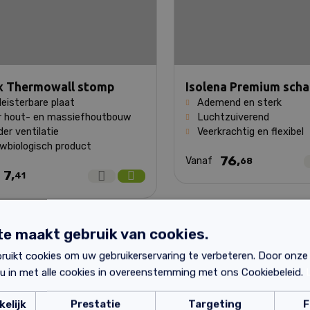
x Thermowall stomp
Isolena Premium sch
eisterbare plaat
Ademend en sterk
r hout- en massiefhoutbouw
Luchtzuiverend
er ventilatie
Veerkrachtig en flexibel
wbiologisch product
76,
Vanaf
68
7,
f
41
e maakt gebruik van cookies.
ruikt cookies om uw gebruikerservaring te verbeteren. Door onze
 u in met alle cookies in overeenstemming met ons Cookiebeleid.
elijk
Prestatie
Targeting
F