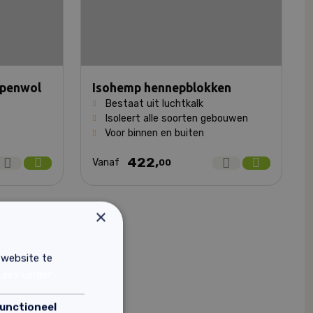
apenwol
Isohemp hennepblokken
Bestaat uit luchtkalk
Isoleert alle soorten gebouwen
Voor binnen en buiten
422,
Vanaf
00
×
 website te
Lees verder
unctioneel