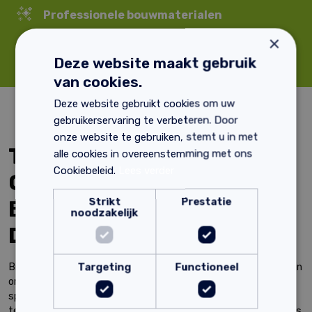
Professionele bouwmaterialen
×
9.3 klantenbeoordeling
Deze website maakt gebruik
van cookies.
Deze website gebruikt cookies om uw
gebruikerservaring te verbeteren. Door
onze website te gebruiken, stemt u in met
Tijdelijke
alle cookies in overeenstemming met ons
Cookiebeleid.
Lees verder
Gebouwbescherming:
Strikt
Prestatie
Bescherming en
noodzakelijk
Duurzaamheid
Targeting
Functioneel
Bij Eco Bouwmaterialen bieden wij folies aan welke speciaal zijn
ontwikkeld voor tijdelijke gebouwbescherming. Deze folies
spelen een cruciale rol in het beschermen van het gebouw
tegen weersinvloeden, stof en andere externe factoren tijdens