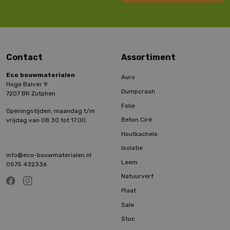
Contact
Assortiment
Eco bouwmaterialen
Auro
Hoge Balver 9
Dumpcrash
7207 BR Zutphen
Folie
Openingstijden: maandag t/m
Beton Ciré
vrijdag van 08.30 tot 17.00
Houtkachels
Isolatie
info@eco-bouwmaterialen.nl
Leem
0575 432336
Natuurverf
Plaat
Sale
Stuc