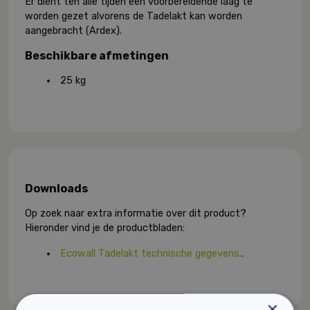
Er dient ten alle tijden een voorbereidende laag te
worden gezet alvorens de Tadelakt kan worden
aangebracht (Ardex).
Beschikbare afmetingen
25 kg
Downloads
Op zoek naar extra informatie over dit product?
Hieronder vind je de productbladen:
Ecowall Tadelakt technische gegevens.
.
×