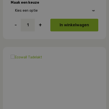
Maak een keuze
Ecowall
-
+
In winkelwagen
Tadelakt
aantal