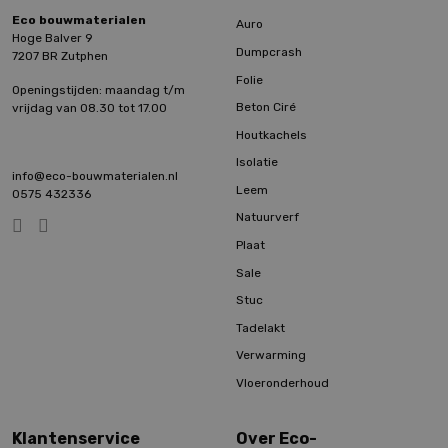
Eco bouwmaterialen
Auro
Hoge Balver 9
Dumpcrash
7207 BR Zutphen
Folie
Openingstijden: maandag t/m
Beton Ciré
vrijdag van 08.30 tot 17.00
Houtkachels
Isolatie
info@eco-bouwmaterialen.nl
Leem
0575 432336
Natuurverf
Plaat
Sale
Stuc
Tadelakt
Verwarming
Vloeronderhoud
Klantenservice
Over Eco-