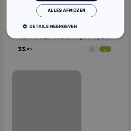
ALLES AFWIJZEN
Tierrafino Soap
Gebruiksklaar
DETAILS WEERGEVEN
100% natuurlijk
Nat is het oker tot bruin, droog is transparant
33,
03