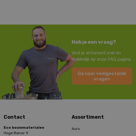
Heb je een vraag?
Vind je antwoord snel en
makkelijk op onze FAQ pagina.
Ga naar veelgestelde
vragen
Contact
Assortiment
Eco bouwmaterialen
Auro
Hoge Balver 9