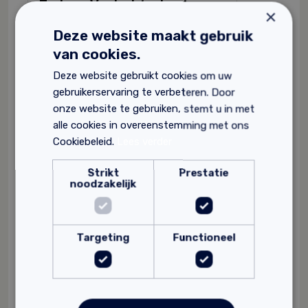
Technea Verdeelsteel met spaan
×
Voor verdelen vulmassa
Deze website maakt gebruik
+ stang
van cookies.
Snel en eenvoudig
Deze website gebruikt cookies om uw
26,
70
gebruikerservaring te verbeteren. Door
onze website te gebruiken, stemt u in met
alle cookies in overeenstemming met ons
Cookiebeleid.
Lees verder
Strikt
Prestatie
noodzakelijk
Targeting
Functioneel