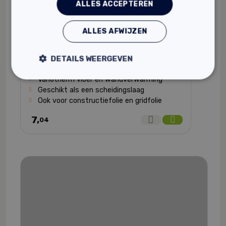
ALLES ACCEPTEREN
ALLES AFWIJZEN
DETAILS WEERGEVEN
Technea Variotherm Variokomp tape
Variotherm vloer en wandverwarming
Geschikt als een scheidingslaag
Ook voor constructiefolie en gridfolie
7,
04