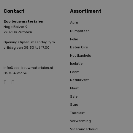
Contact
Assortiment
Eco bouwmaterialen
Auro
Hoge Balver 9
Dumpcrash
7207 BR Zutphen
Folie
Openingstijden: maandag t/m
Beton Ciré
vrijdag van 08.30 tot 17.00
Houtkachels
Isolatie
info@eco-bouwmaterialen.nl
Leem
0575 432336
Natuurverf
Plaat
Sale
Stuc
Tadelakt
Verwarming
Vloeronderhoud