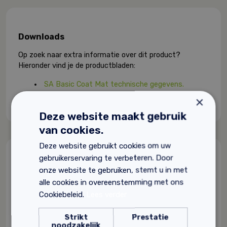
Downloads
Op zoek naar extra informatie over dit product?
Hieronder vind je de productbladen:
SA Basic Coat Mat technische gegevens.
×
Deze website maakt gebruik
van cookies.
Deze website gebruikt cookies om uw
gebruikerservaring te verbeteren. Door
Gerelateerde producten
onze website te gebruiken, stemt u in met
alle cookies in overeenstemming met ons
Cookiebeleid.
Lees verder
Strikt
Prestatie
noodzakelijk