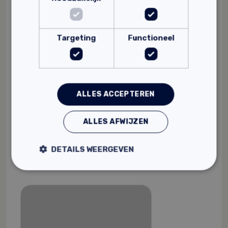
Targeting
Functioneel
Basebeton Solid Basa
ALLES ACCEPTEREN
Slijtvast
Waterdicht
ALLES AFWIJZEN
Veelzijdige kleuropties
177,
Vanaf
75
DETAILS WEERGEVEN