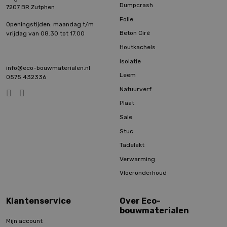
Dumpcrash
7207 BR Zutphen
Folie
Openingstijden: maandag t/m
Beton Ciré
vrijdag van 08.30 tot 17.00
Houtkachels
Isolatie
info@eco-bouwmaterialen.nl
Leem
0575 432336
Natuurverf
Plaat
Sale
Stuc
Tadelakt
Verwarming
Vloeronderhoud
Klantenservice
Over Eco-
bouwmaterialen
Mijn account