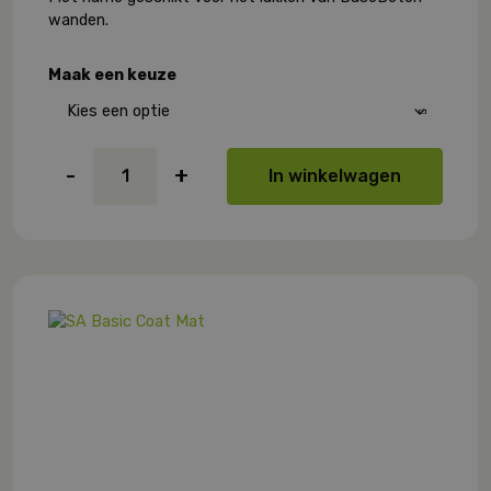
wanden.
Maak een keuze
SA
-
+
In winkelwagen
Basic
Coat
Mat
aantal