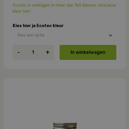
Ecotec is verkrijgen in meer dan 165 kleuren. Vind jouw
kleur hier!
Kies hier je Ecotec kleur
Ecotec
-
+
In winkelwagen
leemverf
tester
aantal