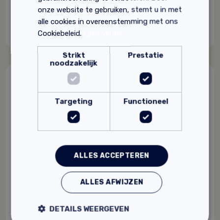
Ecotec leemverf verwerkings advies.
onze website te gebruiken, stemt u in met
Ecotec leemverf technische gegevens.
alle cookies in overeenstemming met ons
Cookiebeleid.
Lees verder
Strikt
Prestatie
noodzakelijk
Gerelateerde producten
Targeting
Functioneel
ALLES ACCEPTEREN
ALLES AFWIJZEN
DETAILS WEERGEVEN