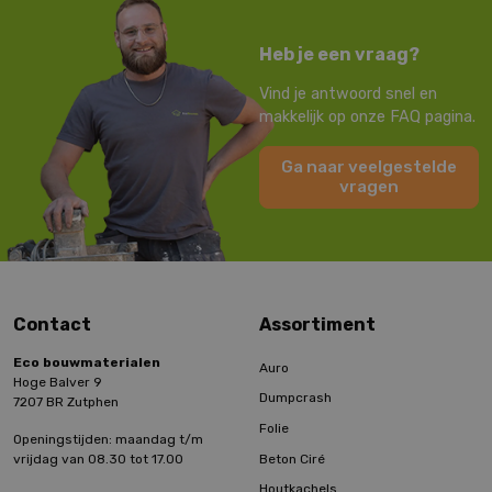
Heb je een vraag?
Vind je antwoord snel en
makkelijk op onze FAQ pagina.
Ga naar veelgestelde
vragen
Contact
Assortiment
Eco bouwmaterialen
Auro
Hoge Balver 9
Dumpcrash
7207 BR Zutphen
Folie
Openingstijden: maandag t/m
Beton Ciré
vrijdag van 08.30 tot 17.00
Houtkachels