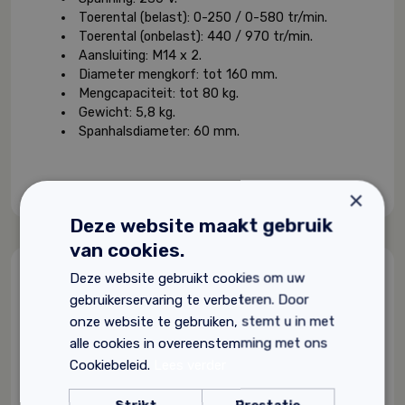
Toerental (belast): 0-250 / 0-580 tr/min.
Toerental (onbelast): 440 / 970 tr/min.
Aansluiting: M14 x 2.
Diameter mengkorf: tot 160 mm.
Mengcapaciteit: tot 80 kg.
Gewicht: 5,8 kg.
Spanhalsdiameter: 60 mm.
×
Deze website maakt gebruik
van cookies.
Deze website gebruikt cookies om uw
Gerelateerde producten
gebruikerservaring te verbeteren. Door
onze website te gebruiken, stemt u in met
alle cookies in overeenstemming met ons
Tierrafino basisleem Base S2 met stro,
Cookiebeleid.
Lees verder
droog