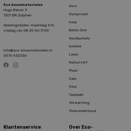
Eco bouwmaterialen
Auro
Hoge Balver 9
Dumpcrash
7207 BR Zutphen
Folie
Openingstijden: maandag t/m
Beton Ciré
vrijdag van 08.30 tot 17.00
Houtkachels
Isolatie
info@eco-bouwmaterialen.nl
Leem
0575 432336
Natuurverf
Plaat
Sale
Stuc
Tadelakt
Verwarming
Vloeronderhoud
Klantenservice
Over Eco-