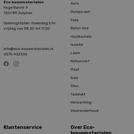
Eco bouwmaterialen
Auro
Hoge Balver 9
Dumpcrash
7207 BR Zutphen
Folie
Openingstijden: maandag t/m
Beton Ciré
vrijdag van 08.30 tot 17.00
Houtkachels
Isolatie
info@eco-bouwmaterialen.nl
Leem
0575 432336
Natuurverf
Plaat
Sale
Stuc
Tadelakt
Verwarming
Vloeronderhoud
Klantenservice
Over Eco-
bouwmaterialen