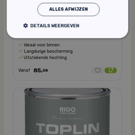
ALLES AFWIJZEN
Rigo Toplin Aqua Aflak #2520,
DETAILS WEERGEVEN
Hoogglans
Houtverf
Ideaal voor binnen
Langdurige bescherming
Uitstekende hechting
85,
Vanaf
08