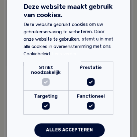
95% natuurlijke grondstoffen
Deze website maakt gebruik
Uitstekende hechting
van cookies.
69,
Vanaf
79
Deze website gebruikt cookies om uw
gebruikerservaring te verbeteren. Door
onze website te gebruiken, stemt u in met
alle cookies in overeenstemming met ons
Cookiebeleid.
Lees verder
Strikt
Prestatie
noodzakelijk
Targeting
Functioneel
ALLES ACCEPTEREN