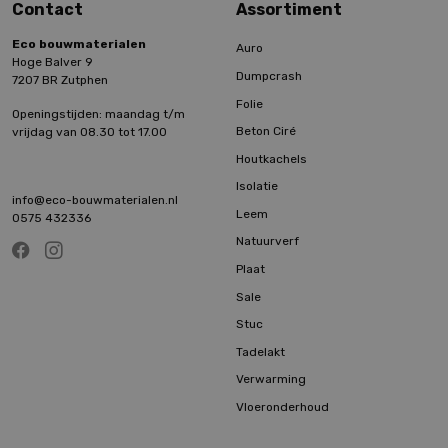
Contact
Assortiment
Eco bouwmaterialen
Auro
Hoge Balver 9
Dumpcrash
7207 BR Zutphen
Folie
Openingstijden: maandag t/m
Beton Ciré
vrijdag van 08.30 tot 17.00
Houtkachels
Isolatie
info@eco-bouwmaterialen.nl
Leem
0575 432336
Natuurverf
Plaat
Sale
Stuc
Tadelakt
Verwarming
Vloeronderhoud