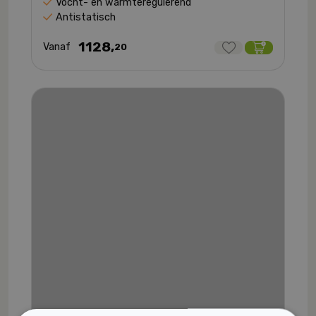
Vocht- en warmteregulerend
Antistatisch
1128,
Vanaf
20