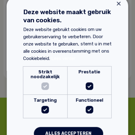
×
Deze website maakt gebruik
van cookies.
Lemix leembouwschroeven
Deze website gebruikt cookies om uw
Voor op een houten ondergrond
Toepasbaar op een plaatdikte van 16 en 22
gebruikerservaring te verbeteren. Door
milimeter
onze website te gebruiken, stemt u in met
5,0x60mm
alle cookies in overeenstemming met ons
Cookiebeleid.
Lees verder
24,
05
Strikt
Prestatie
noodzakelijk
Targeting
Functioneel
Supersnelle
Deskundig advies
verzending
ALLES ACCEPTEREN