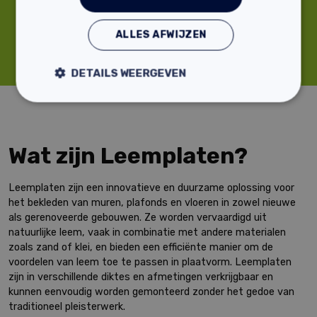
Professionele bouwmaterialen
ALLES AFWIJZEN
9.3 klantenbeoordeling
DETAILS WEERGEVEN
Wat zijn Leemplaten?
Leemplaten zijn een innovatieve en duurzame oplossing voor
het bekleden van muren, plafonds en vloeren in zowel nieuwe
als gerenoveerde gebouwen. Ze worden vervaardigd uit
natuurlijke leem, vaak in combinatie met andere materialen
zoals zand of klei, en bieden een efficiënte manier om de
voordelen van leem toe te passen in plaatvorm. Leemplaten
zijn in verschillende diktes en afmetingen verkrijgbaar en
kunnen eenvoudig worden gemonteerd zonder het gedoe van
traditioneel pleisterwerk.