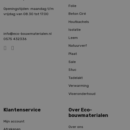
Folie
Openingstijden: maandag t/m
Beton Ciré
vrijdag van 08.30 tot 17.00
Houtkachels
Isolatie
info@eco-bouwmaterialen.nl
Leem
0575 432336
Natuurverf
Plaat
Sale
Stuc
Tadelakt
Verwarming
Vloeronderhoud
Klantenservice
Over Eco-
bouwmaterialen
Mijn account
Over ons
Afrekenen