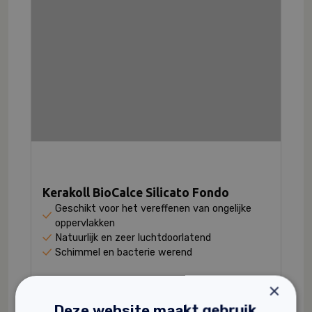
Kerakoll BioCalce Silicato Fondo
Geschikt voor het vereffenen van ongelijke
oppervlakken
Natuurlijk en zeer luchtdoorlatend
Schimmel en bacterie werend
55,
Vanaf
08
×
Deze website maakt gebruik