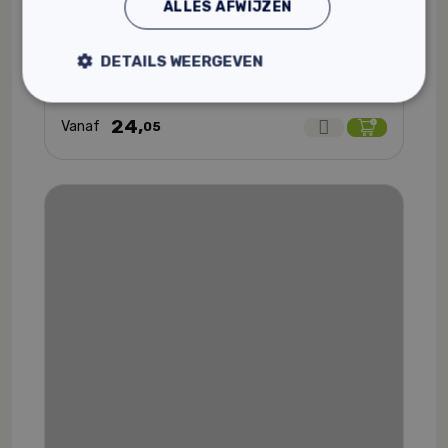
ALLES AFWIJZEN
voorstrijk
Fixeert ondergronden met poreusheid
DETAILS WEERGEVEN
Op waterbasis en oplosmiddelvrij
Veilig voor de gezondheid van de verwerker
24,
Vanaf
05