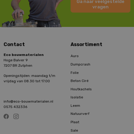
Ga naar veelgestelde
vragen
Contact
Assortiment
Eco bouwmaterialen
Auro
Hoge Balver 9
Dumpcrash
7207 BR Zutphen
Folie
Openingstijden: maandag t/m
Beton Ciré
vrijdag van 08.30 tot 17.00
Houtkachels
Isolatie
info@eco-bouwmaterialen.nl
Leem
0575 432336
Natuurverf
Plaat
Sale