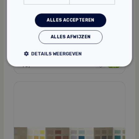
ALLES ACCEPTEREN
KEIM Kleurenwaaier Exclusiv (borg)
ALLES AFWIJZEN
Om de juiste kleurkeuze te maken
177 kleuren
Voor de binnen- en buitenzijde van gebouwen
DETAILS WEERGEVEN
45,
00