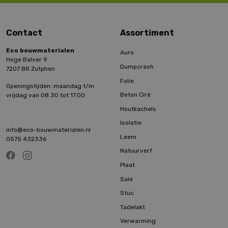
Contact
Assortiment
Eco bouwmaterialen
Auro
Hoge Balver 9
Dumpcrash
7207 BR Zutphen
Folie
Openingstijden: maandag t/m
Beton Ciré
vrijdag van 08.30 tot 17.00
Houtkachels
Isolatie
info@eco-bouwmaterialen.nl
Leem
0575 432336
Natuurverf
Plaat
Sale
Stuc
Tadelakt
Verwarming