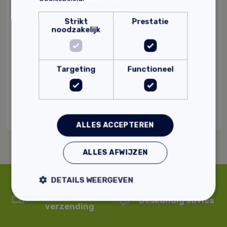
Strikt
Prestatie
noodzakelijk
Tierrafino PROtect
Transparant
Damp-open
Beschermt leem- en kalkverven tegen vocht
Targeting
Functioneel
en vuil
58,
Vanaf
93
ALLES ACCEPTEREN
ALLES AFWIJZEN
DETAILS WEERGEVEN
Supersnelle
Deskundig advies
verzending