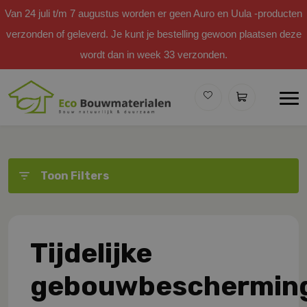
Van 24 juli t/m 7 augustus worden er geen Auro en Uula -producten
verzonden of geleverd. Je kunt je bestelling gewoon plaatsen deze
wordt dan in week 33 verzonden.
Toon Filters
Tijdelijke
gebouwbeschermin