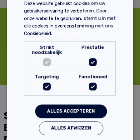
Deze website gebruikt cookies om uw
gebruikerservaring te verbeteren. Door
onze website te gebruiken, stemt u in met
alle cookies in overeenstemming met ons
Supersnelle
Deskundig advies
Cookiebeleid.
Lees verder
verzending
Strikt
Prestatie
Professionele bouwmaterialen
noodzakelijk
9.3 klantenbeoordeling
Targeting
Functioneel
ALLES ACCEPTEREN
Saneringsfolies:
Bescherming en
ALLES AFWIJZEN
Duurzaamheid