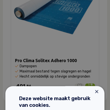
Pro Clima Solitex Adhero 1000
Dampopen
Maximaal bestand tegen slagregen en hagel
Hecht onmiddellijk op stevige ondergronden
401,
84
×
Deze website maakt gebruik
van cookies.