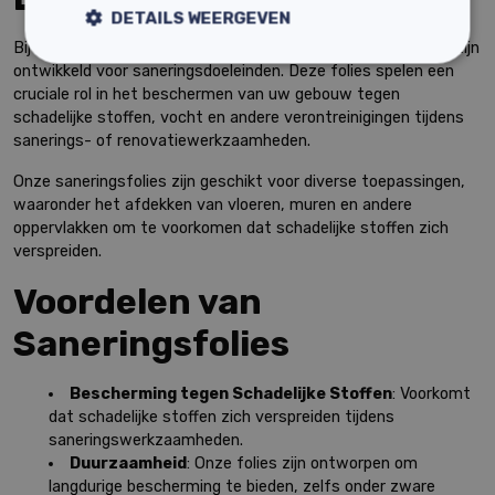
DETAILS WEERGEVEN
Bij Eco Bouwmaterialen bieden wij folies aan welke speciaal zijn
ontwikkeld voor saneringsdoeleinden. Deze folies spelen een
cruciale rol in het beschermen van uw gebouw tegen
schadelijke stoffen, vocht en andere verontreinigingen tijdens
sanerings- of renovatiewerkzaamheden.
Onze saneringsfolies zijn geschikt voor diverse toepassingen,
waaronder het afdekken van vloeren, muren en andere
oppervlakken om te voorkomen dat schadelijke stoffen zich
verspreiden.
Voordelen van
Saneringsfolies
Bescherming tegen Schadelijke Stoffen
: Voorkomt
dat schadelijke stoffen zich verspreiden tijdens
saneringswerkzaamheden.
Duurzaamheid
: Onze folies zijn ontworpen om
langdurige bescherming te bieden, zelfs onder zware