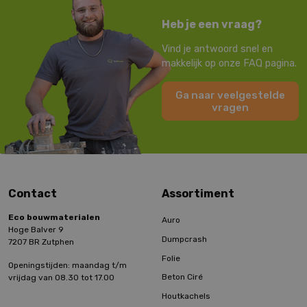
Heb je een vraag?
Vind je antwoord snel en
makkelijk op onze FAQ pagina.
Ga naar veelgestelde
vragen
Contact
Assortiment
Eco bouwmaterialen
Auro
Hoge Balver 9
Dumpcrash
7207 BR Zutphen
Folie
Openingstijden: maandag t/m
Beton Ciré
vrijdag van 08.30 tot 17.00
Houtkachels