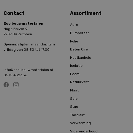
Contact
Assortiment
Eco bouwmaterialen
Auro
Hoge Balver 9
Dumpcrash
7207 BR Zutphen
Folie
Openingstijden: maandag t/m
Beton Ciré
vrijdag van 08.30 tot 17.00
Houtkachels
Isolatie
info@eco-bouwmaterialen.nl
Leem
0575 432336
Natuurverf
Plaat
Sale
Stuc
Tadelakt
Verwarming
Vloeronderhoud