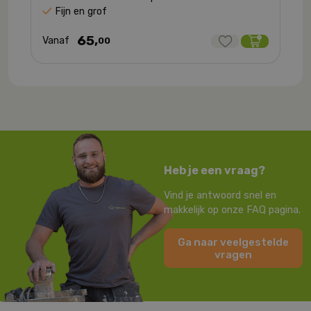
Fijn en grof
65,
Vanaf
00
Heb je een vraag?
Vind je antwoord snel en
makkelijk op onze FAQ pagina.
Ga naar veelgestelde
vragen