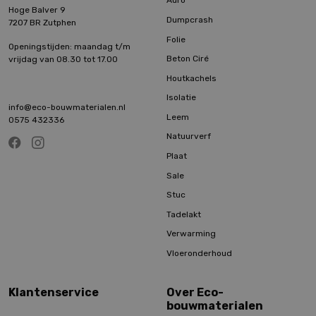
Auro
Hoge Balver 9
Dumpcrash
7207 BR Zutphen
Folie
Openingstijden: maandag t/m
Beton Ciré
vrijdag van 08.30 tot 17.00
Houtkachels
Isolatie
info@eco-bouwmaterialen.nl
Leem
0575 432336
Natuurverf
Plaat
Sale
Stuc
Tadelakt
Verwarming
Vloeronderhoud
Klantenservice
Over Eco-
bouwmaterialen