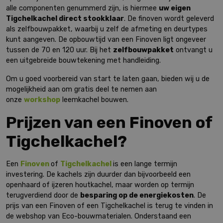
alle componenten genummerd zijn, is hiermee
uw eigen
Tigchelkachel direct stookklaar
. De finoven wordt geleverd
als zelfbouwpakket, waarbij u zelf de afmeting en deurtypes
kunt aangeven. De opbouwtijd van een Finoven ligt ongeveer
tussen de 70 en 120 uur. Bij het
zelfbouwpakket
ontvangt u
een uitgebreide bouwtekening met handleiding.
Om u goed voorbereid van start te laten gaan, bieden wij u de
mogelijkheid aan om gratis deel te nemen aan
onze
workshop
leemkachel bouwen.
Prijzen van een Finoven of
Tigchelkachel?
Een
Finoven
of
Tigchelkachel
is een lange termijn
investering. De kachels zijn duurder dan bijvoorbeeld een
openhaard of ijzeren houtkachel, maar worden op termijn
terugverdiend door de
besparing op de energiekosten
. De
prijs van een Finoven of een Tigchelkachel is terug te vinden in
de webshop van Eco-bouwmaterialen. Onderstaand een