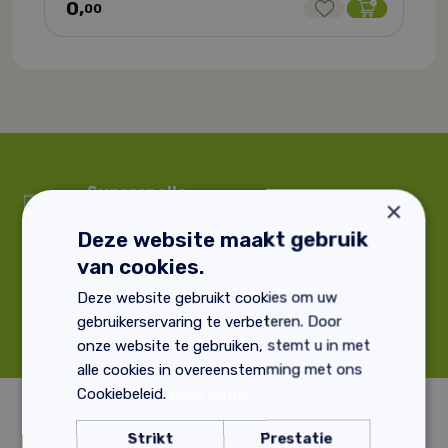
0,
00
Supersnelle
Deskundig advies
×
verzending
Deze website maakt gebruik
van cookies.
Professionele bouwmaterialen
Deze website gebruikt cookies om uw
9.3 klantenbeoordeling
gebruikerservaring te verbeteren. Door
onze website te gebruiken, stemt u in met
alle cookies in overeenstemming met ons
Cookiebeleid.
Lees verder
Strikt
Prestatie