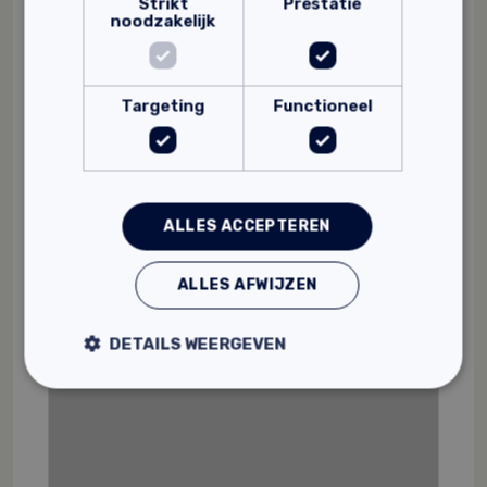
Strikt
Prestatie
noodzakelijk
Targeting
Functioneel
HAGA Kalkstuc HKU biologische
kalkhechtpleister
Voor binnen
Om ondergronden uit te vlakken
20 kg
ALLES ACCEPTEREN
70,
00
ALLES AFWIJZEN
DETAILS WEERGEVEN