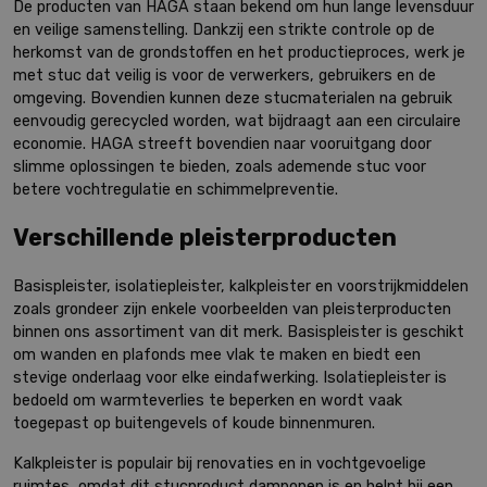
De producten van HAGA staan bekend om hun lange levensduur
en veilige samenstelling. Dankzij een strikte controle op de
herkomst van de grondstoffen en het productieproces, werk je
met stuc dat veilig is voor de verwerkers, gebruikers en de
omgeving. Bovendien kunnen deze stucmaterialen na gebruik
eenvoudig gerecycled worden, wat bijdraagt aan een circulaire
economie. HAGA streeft bovendien naar vooruitgang door
slimme oplossingen te bieden, zoals ademende stuc voor
betere vochtregulatie en schimmelpreventie.
Verschillende pleisterproducten
Basispleister, isolatiepleister, kalkpleister en voorstrijkmiddelen
zoals grondeer zijn enkele voorbeelden van pleisterproducten
binnen ons assortiment van dit merk. Basispleister is geschikt
om wanden en plafonds mee vlak te maken en biedt een
stevige onderlaag voor elke eindafwerking. Isolatiepleister is
bedoeld om warmteverlies te beperken en wordt vaak
toegepast op buitengevels of koude binnenmuren.
Kalkpleister is populair bij renovaties en in vochtgevoelige
ruimtes, omdat dit stucproduct dampopen is en helpt bij een