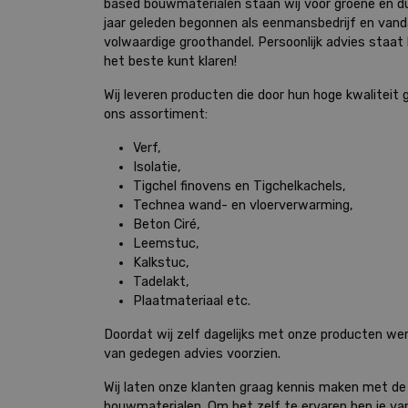
based bouwmaterialen staan wij voor groene en 
jaar geleden begonnen als eenmansbedrijf en vand
volwaardige groothandel. Persoonlijk advies staat b
het beste kunt klaren!
Wij leveren producten die door hun hoge kwaliteit 
ons assortiment:
Verf,
Isolatie,
Tigchel finovens en Tigchelkachels,
Technea wand- en vloerverwarming,
Beton Ciré,
Leemstuc,
Kalkstuc,
Tadelakt,
Plaatmateriaal etc.
Doordat wij zelf dagelijks met onze producten wer
van gedegen advies voorzien.
Wij laten onze klanten graag kennis maken met de
bouwmaterialen. Om het zelf te ervaren ben je va