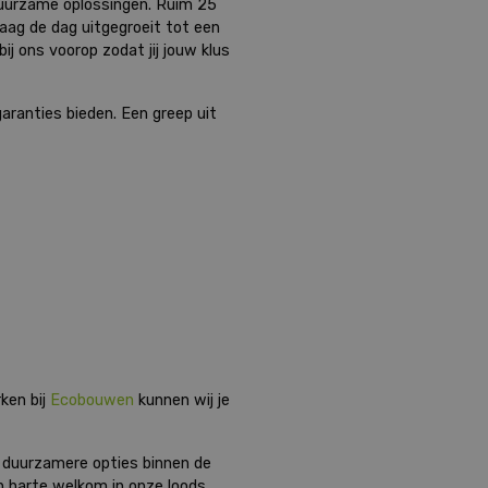
duurzame oplossingen. Ruim 25
aag de dag uitgegroeit tot een
ij ons voorop zodat jij jouw klus
garanties bieden. Een greep uit
ken bij
Ecobouwen
kunnen wij je
 duurzamere opties binnen de
n harte welkom in onze loods