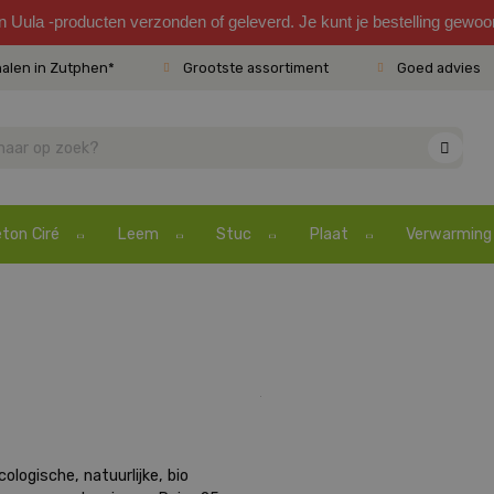
en Uula -producten verzonden of geleverd. Je kunt je bestelling gewo
halen in Zutphen*
Grootste assortiment
Goed advies
ton Ciré
Leem
Stuc
Plaat
Verwarming
logische, natuurlijke, bio