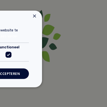
×
 website te
Lees verder
unctioneel
ACCEPTEREN