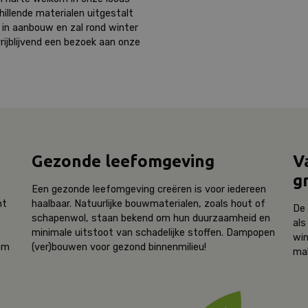
hillende materialen uitgestalt
in aanbouw en zal rond winter
vrijblijvend een bezoek aan onze
Gezonde leefomgeving
V
g
Een gezonde leefomgeving creëren is voor iedereen
nt
haalbaar. Natuurlijke bouwmaterialen, zoals hout of
De 
schapenwol, staan bekend om hun duurzaamheid en
als
minimale uitstoot van schadelijke stoffen. Dampopen
win
 om
(ver)bouwen voor gezond binnenmilieu!
ma