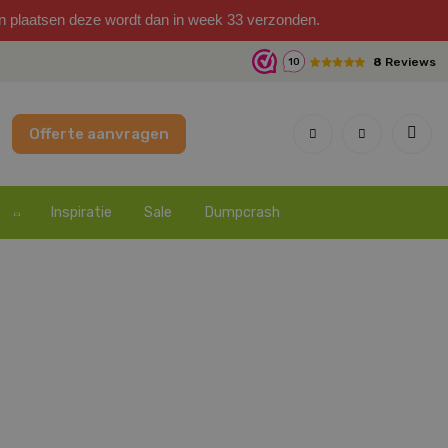
on plaatsen deze wordt dan in week 33 verzonden.
8
Reviews
10
Offerte aanvragen
Inspiratie
Sale
Dumpcrash