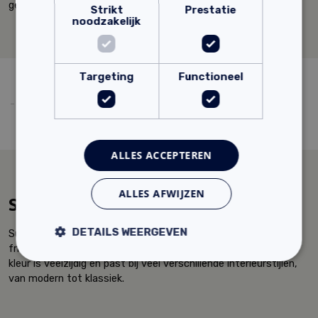
geïnspireerd interieur.
Strikt
Prestatie
noodzakelijk
Targeting
Functioneel
ALLES ACCEPTEREN
ALLES AFWIJZEN
Subtiel roze
DETAILS WEERGEVEN
Subtiel roze is een zachte en fijne kleur die een ruimte warm,
fris en elegant gevoel kan geven zonder te overheersen. Deze
kleur is veelzijdig en past bij veel verschillende interieurstijlen,
van modern tot klassiek.