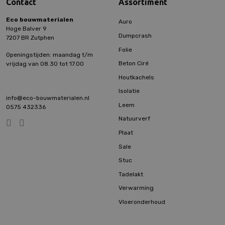
Contact
Assortiment
Eco bouwmaterialen
Auro
Hoge Balver 9
Dumpcrash
7207 BR Zutphen
Folie
Openingstijden: maandag t/m
Beton Ciré
vrijdag van 08.30 tot 17.00
Houtkachels
Isolatie
info@eco-bouwmaterialen.nl
Leem
0575 432336
Natuurverf
Plaat
Sale
Stuc
Tadelakt
Verwarming
Vloeronderhoud