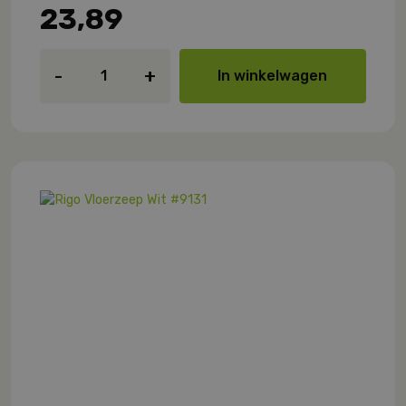
23,89
Rigo
-
+
In winkelwagen
Vloerzeep
Wit
#9131
aantal