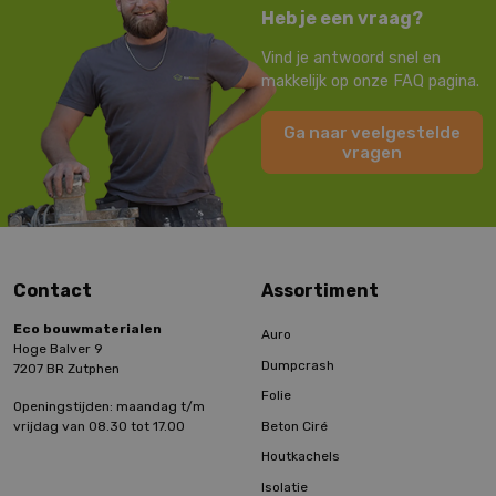
Heb je een vraag?
Vind je antwoord snel en
makkelijk op onze FAQ pagina.
Ga naar veelgestelde
vragen
Contact
Assortiment
Eco bouwmaterialen
Auro
Hoge Balver 9
Dumpcrash
7207 BR Zutphen
Folie
Openingstijden: maandag t/m
Beton Ciré
vrijdag van 08.30 tot 17.00
Houtkachels
Isolatie