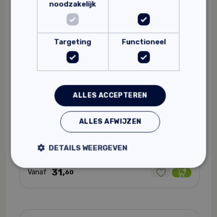
noodzakelijk
Targeting
Functioneel
ALLES ACCEPTEREN
Ecotec transparante hardolie
ALLES AFWIJZEN
Insecten- en schimmelwerend
100% natuurlijk
DETAILS WEERGEVEN
Makkelijk te verwerken
31,
Vanaf
60