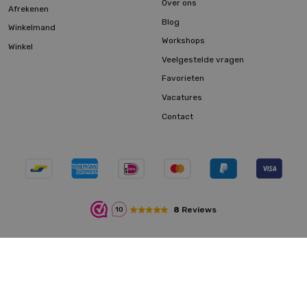
Over ons
Afrekenen
Blog
Winkelmand
Workshops
Winkel
Veelgestelde vragen
Favorieten
Vacatures
Contact
8
Reviews
10
Algemene voorwaarden
|
Privacyverklaring
|
Cookies
© 2026 Eco bouwmaterialen |
Sitemap
|
Maatwerk website
webmix