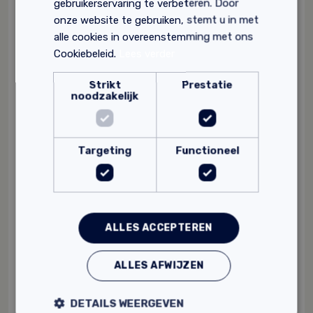
gebruikerservaring te verbeteren. Door
onze website te gebruiken, stemt u in met
alle cookies in overeenstemming met ons
Cookiebeleid.
Lees verder
Strikt
Prestatie
noodzakelijk
Targeting
Functioneel
ALLES ACCEPTEREN
Tierrafino PROtect
Transparant
ALLES AFWIJZEN
Damp-open
Beschermt leem- en kalkverven tegen vocht en
DETAILS WEERGEVEN
vuil