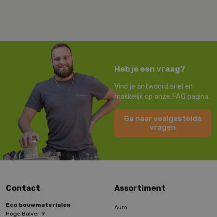
Heb je een vraag?
Vind je antwoord snel en
makkelijk op onze FAQ pagina.
Ga naar veelgestelde
vragen
Contact
Assortiment
Eco bouwmaterialen
Auro
Hoge Balver 9