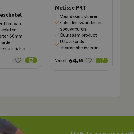
Metisse PRT
ieschotel
Voor daken, vloeren,
scheidingswanden en
zetten van
spouwmuren
tieplaten
Duurzaam product
eter 60mm
Uitstekende
harde
thermische isolatie
tiematerialen
64,
5
Vanaf
15