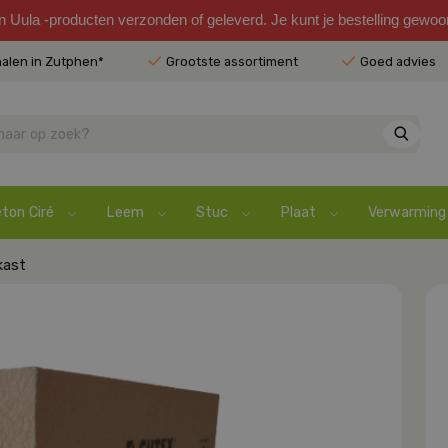
en Uula -producten verzonden of geleverd. Je kunt je bestelling gewo
halen in Zutphen*
Grootste assortiment
Goed advies
ton Ciré
Leem
Stuc
Plaat
Verwarming
kast