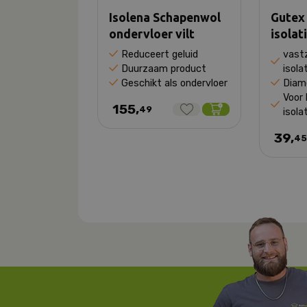
Isolena Schapenwol
Gutex
ondervloer vilt
isolat
Reduceert geluid
vast
Duurzaam product
isola
Geschikt als ondervloer
Diam
Voor 
155,
49
isola
39,
4