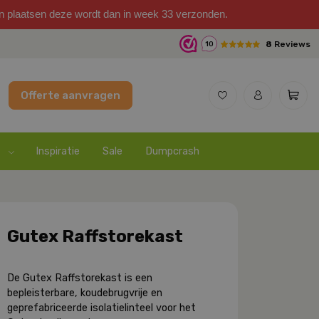
on plaatsen deze wordt dan in week 33 verzonden.
8
Reviews
10
Offerte aanvragen
Inspiratie
Sale
Dumpcrash
Gutex Raffstorekast
De Gutex Raffstorekast is een
bepleisterbare, koudebrugvrije en
geprefabriceerde isolatielinteel voor het