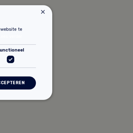
×
 website te
Lees verder
unctioneel
CCEPTEREN