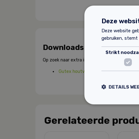
Deze websit
Deze website geb
gebruiken, stemt
Downloads
Strikt noodzak
Op zoek naar extra informatie over dit product
Gutex houtvezelisolatie.
DETAILS WE
Gerelateerde prod