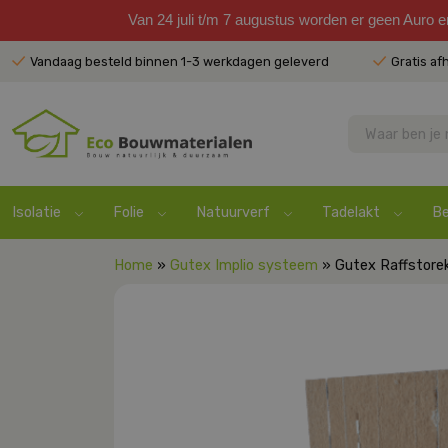
Van 24 juli t/m 7 augustus worden er geen Auro 
Vandaag besteld binnen 1-3 werkdagen geleverd
Gratis af
Isolatie
Folie
Natuurverf
Tadelakt
Be
Home
»
Gutex Implio systeem
» Gutex Raffstore