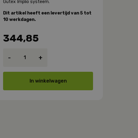
Gutex Implio systeem.
Dit artikel heeft een levertijd van 5 tot
10 werkdagen.
344,85
Gutex
-
+
Raffstorekast
aantal
In winkelwagen