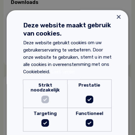
Downloads
Op zoek naar extra informatie over dit product?
×
Hieronder vind je de productbladen:
Deze website maakt gebruik
Gutex Multiplex-top technische gegevens.
van cookies.
Gutex gids
.
Deze website gebruikt cookies om uw
Video toepassing
Multiplex-top
.
gebruikerservaring te verbeteren. Door
onze website te gebruiken, stemt u in met
alle cookies in overeenstemming met ons
Cookiebeleid.
Lees verder
Strikt
Prestatie
Gerelateerde producten
noodzakelijk
Targeting
Functioneel