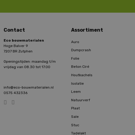
Contact
Assortiment
Eco bouwmaterialen
Auro
Hoge Balver 9
Dumpcrash
7207 BR Zutphen
Folie
Openingstijden: maandag t/m
Beton Ciré
vrijdag van 08.30 tot 17.00
Houtkachels
Isolatie
info@eco-bouwmaterialen.nl
Leem
0575 432336
Natuurverf
Plaat
Sale
Stuc
Tadelakt