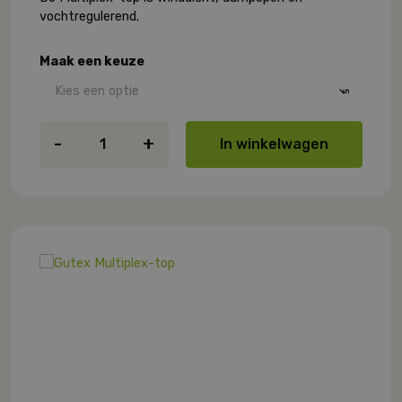
vochtregulerend.
Maak een keuze
Gutex
-
+
In winkelwagen
Multiplex-
top
aantal