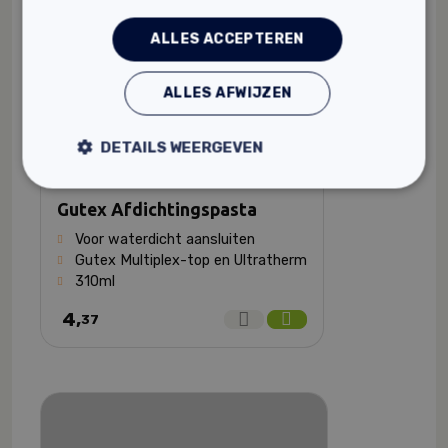
ALLES ACCEPTEREN
ALLES AFWIJZEN
DETAILS WEERGEVEN
Gutex Afdichtingspasta
Voor waterdicht aansluiten
Gutex Multiplex-top en Ultratherm
310ml
4,
37