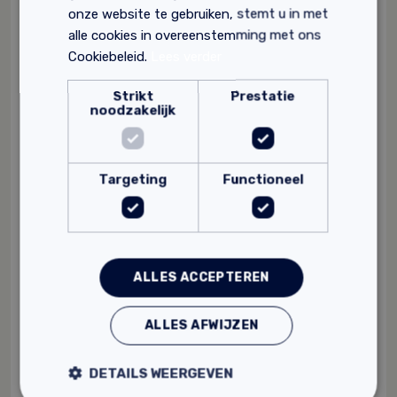
onze website te gebruiken, stemt u in met
alle cookies in overeenstemming met ons
Cookiebeleid.
Lees verder
Strikt
Prestatie
noodzakelijk
Targeting
Functioneel
ALLES ACCEPTEREN
Tierrafino Hechtleem
ALLES AFWIJZEN
Damp-open
Vocht- en warmteregulerend
DETAILS WEERGEVEN
Antistatisch