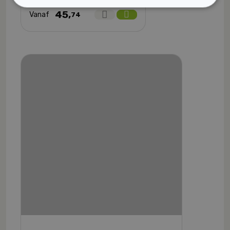
45,
Vanaf
74