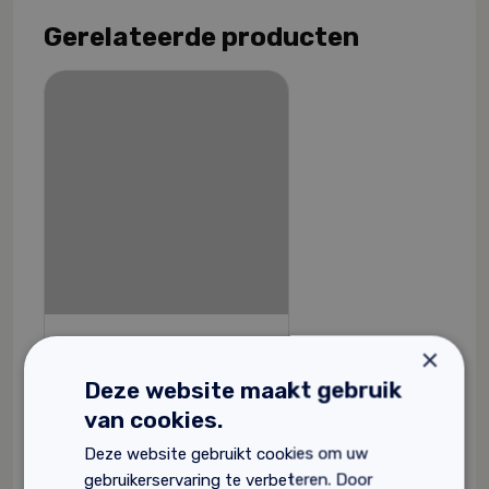
Gerelateerde producten
×
Tierrafino Wax
Deze website maakt gebruik
Gebruiksklaar
van cookies.
Omtrent geurloos
Vlekken en hittebestendig
Deze website gebruikt cookies om uw
gebruikerservaring te verbeteren. Door
61,
10