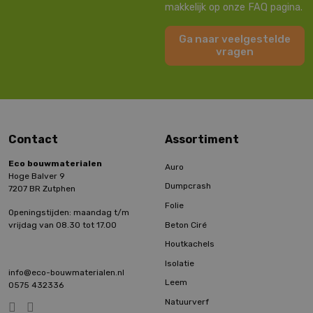
makkelijk op onze FAQ pagina.
Ga naar veelgestelde
vragen
Contact
Assortiment
Eco bouwmaterialen
Auro
Hoge Balver 9
Dumpcrash
7207 BR Zutphen
Folie
Openingstijden: maandag t/m
Beton Ciré
vrijdag van 08.30 tot 17.00
Houtkachels
Isolatie
info@eco-bouwmaterialen.nl
Leem
0575 432336
Natuurverf