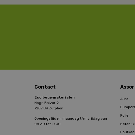
Contact
Assor
Eco bouwmaterialen
Auro
Hoge Balver 9
Dumpcr
7207 BR Zutphen
Folie
Openingstijden: maandag t/m vrijdag van
Beton Ci
08.30 tot 17.00
Houtkac