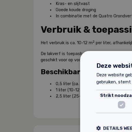
Kras- en slijtvast
Goede koude droging
In combinatie met de Quatro Grondverf
Verbruik & toepass
2
Het verbruik is ca. 10-12 m
per liter, afhankel
De lakverf is toepasbaar op maatvaste houten
geschikt voor op voorbehandelde andere onder
Deze websit
Beschikbare afmetingen
Deze website geb
gebruiken, stemt
2
0,5 liter (ca. 5-6 m
)
2
1 liter (10-12 m
)
Strikt noodzak
2
2,5 liter (25-30 m
)
DETAILS WE