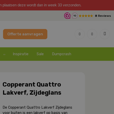
on plaatsen deze wordt dan in week 33 verzonden.
8
Reviews
10
Offerte aanvragen
Inspiratie
Sale
Dumpcrash
Copperant Quattro
Lakverf, Zijdeglans
De Copperant Quattro Lakverf Zijdeglans
voor buiten is een lakverf op basis van