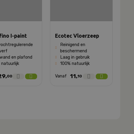
fino I-paint
Ecotec Vloerzeep
vochtregulerende
Reinigend en
verf
beschermend
 wand en plafond
Laag in gebruik
natuurlijk
100% natuurlijk
29,
11,
Vanaf
00
10