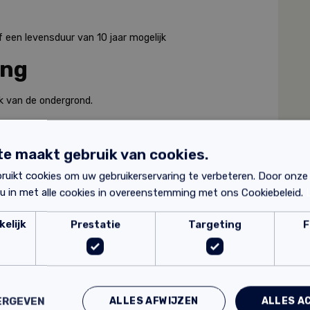
 een levensduur van 10 jaar mogelijk
ing
ijk van de ondergrond.
constructies zoals kozijnen, ramen en deuren. Ook
gronden zoals metaal, aluminium en kunststof.
e maakt gebruik van cookies.
ruikt cookies om uw gebruikerservaring te verbeteren. Door onze
 u in met alle cookies in overeenstemming met ons Cookiebeleid.
elijk
Prestatie
Targeting
F
ALLES AFWIJZEN
ALLES A
ERGEVEN