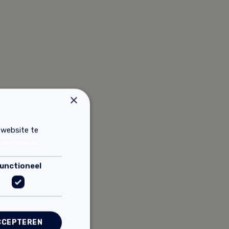
×
 website te
Lees verder
unctioneel
CCEPTEREN