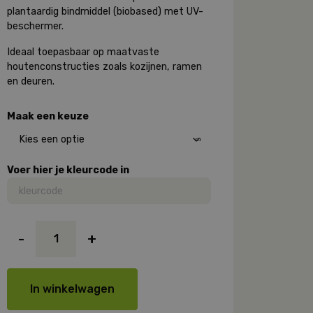
plantaardig bindmiddel (biobased) met UV-
beschermer.
Ideaal toepasbaar op maatvaste
houtenconstructies zoals kozijnen, ramen
en deuren.
Maak een keuze
Voer hier je kleurcode in
Copperant
-
+
Quattro
Lakverf,
Zijdeglans
aantal
In winkelwagen