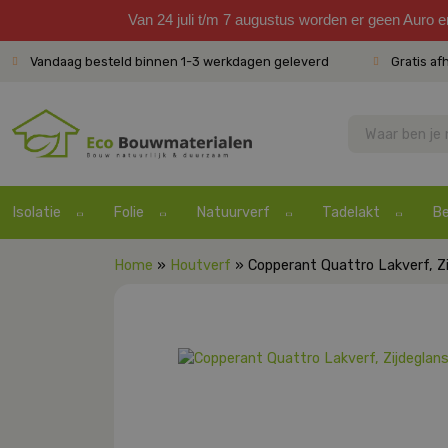
Van 24 juli t/m 7 augustus worden er geen Auro 
Vandaag besteld binnen 1-3 werkdagen geleverd
Gratis af
Isolatie
Folie
Natuurverf
Tadelakt
Be
Home
»
Houtverf
» Copperant Quattro Lakverf, Zi