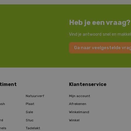
Heb je een vraag?
Vind je antwoord snel en makkel
Ga naar veelgestelde vra
timent
Klantenservice
Natuurverf
Mijn account
ash
Plaat
Afrekenen
Sale
Winkelmand
ré
Stuc
Winkel
hels
Tadelakt