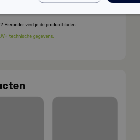
? Hieronder vind je de productbladen:
 UV+ technische gegevens.
ucten