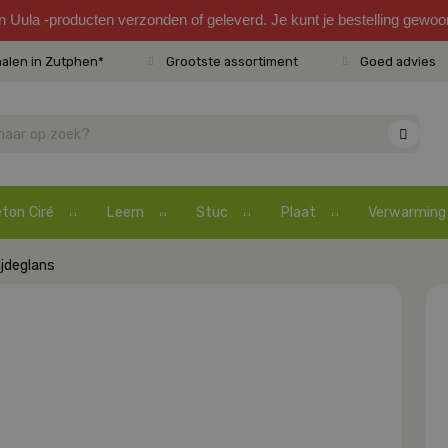
en Uula -producten verzonden of geleverd. Je kunt je bestelling gewo
halen in Zutphen*
Grootste assortiment
Goed advies
ton Ciré
Leem
Stuc
Plaat
Verwarming
jdeglans