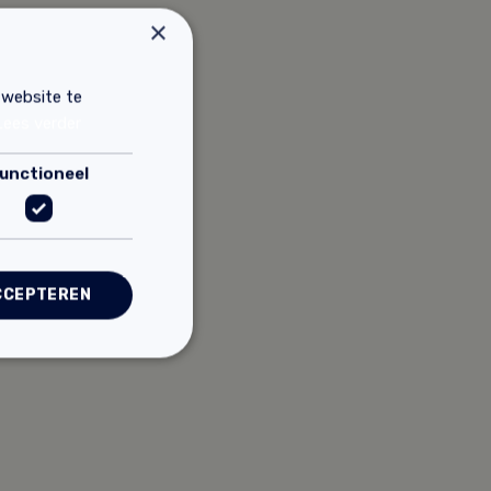
×
 website te
Lees verder
unctioneel
CCEPTEREN