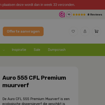
on plaatsen deze wordt dan in week 33 verzonden.
8
Reviews
10
Offerte aanvragen
Inspiratie
Sale
Dumpcrash
Auro 555 CFL Premium
muurverf
De Auro CFL 555 Premium Muurverf is een
ecologische dispersieverf die geschikt is