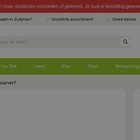
en Uula -producten verzonden of geleverd. Je kunt je bestelling gewo
halen in Zutphen*
Grootste assortiment
Goed advies
ton Ciré
Leem
Stuc
Plaat
Verwarming
uurverf