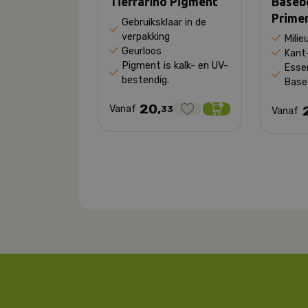
Tierrafino Pigment
Baseb
Prime
Gebruiksklaar in de
verpakking
Milie
Geurloos
Kant
Pigment is kalk- en UV-
Essen
bestendig.
Base
20,
Vanaf
33
Vanaf