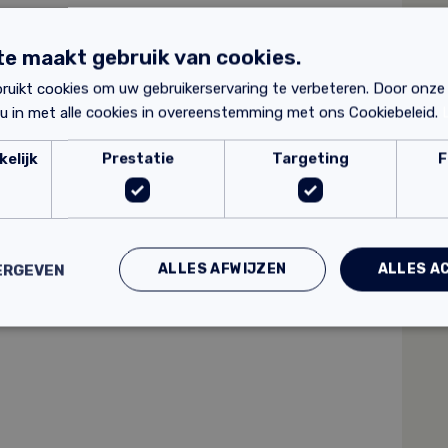
lak en de afbeelding wordt vergroot. Rechts onderin beeld
elke prijsgroep de kleur valt (website is in het Engels).
e maakt gebruik van cookies.
sing
ruikt cookies om uw gebruikerservaring te verbeteren. Door onze
 u in met alle cookies in overeenstemming met ons Cookiebeleid.
an de manier van aanbrengen en de kwaliteit van het
elijk
Prestatie
Targeting
F
nden en gipsplaten, wordt de Auro Voorstrijkmiddel nr.301
.
 binnen te verwerken op minerale en organische
ALLES AFWIJZEN
ALLES A
ERGEVEN
roller of blokkwast. Tevens ook geschikt om airless te