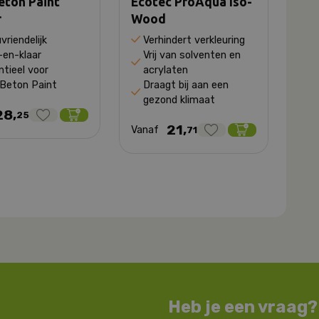
eton Paint
Ecotec ProAqua Iso-
r
Wood
uvriendelijk
Verhindert verkleuring
-en-klaar
Vrij van solventen en
tieel voor
acrylaten
Beton Paint
Draagt bij aan een
gezond klimaat
28,
25
21,
Vanaf
71
Heb je een vraag?