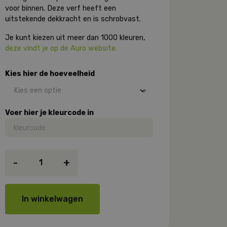
voor binnen. Deze verf heeft een
uitstekende dekkracht en is schrobvast.
Je kunt kiezen uit meer dan 1000 kleuren,
deze vindt je op de Auro website.
Kies hier de hoeveelheid
Voer hier je kleurcode in
Auro
-
+
555
CFL
Premium
muurverf
In winkelwagen
aantal