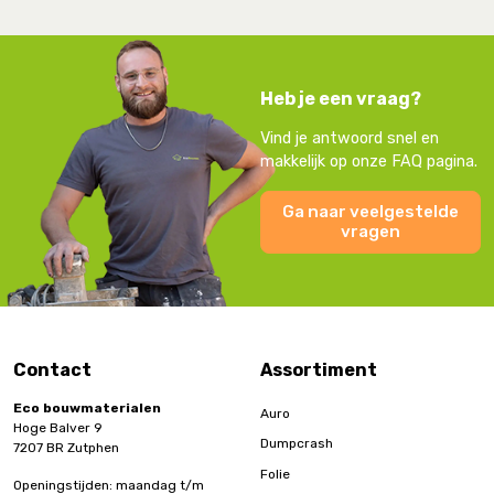
Heb je een vraag?
Vind je antwoord snel en
makkelijk op onze FAQ pagina.
Ga naar veelgestelde
vragen
Contact
Assortiment
Eco bouwmaterialen
Auro
Hoge Balver 9
Dumpcrash
7207 BR Zutphen
Folie
Openingstijden: maandag t/m