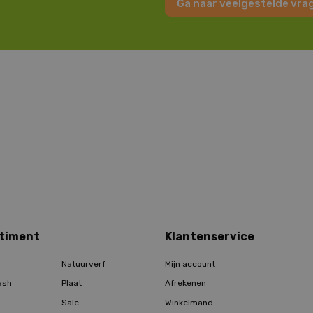
Ga naar veelgestelde vra
timent
Klantenservice
Natuurverf
Mijn account
ash
Plaat
Afrekenen
Sale
Winkelmand