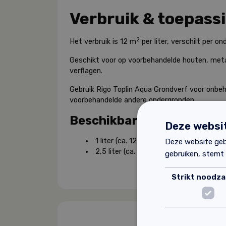
Verbruik & toepass
2
Het verbruik is 12 m
per liter, verschilt per on
Geschikt voor op voorbehandelde houten, met
verflagen.
Gebruik Rigo Toplin Aqua Grondverf voor onbeh
voorbehandelde andere ondergronden.
Beschikbare afmetingen
Deze websit
2
Deze website geb
1 liter (ca. 12 m
)
2
2,5 liter (ca. 30 m
)
gebruiken, stemt
Strikt noodzak