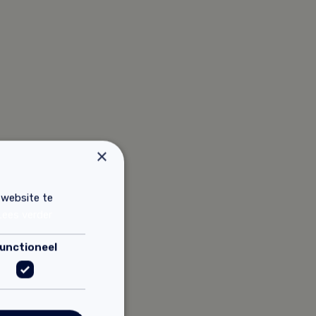
×
 website te
Lees verder
unctioneel