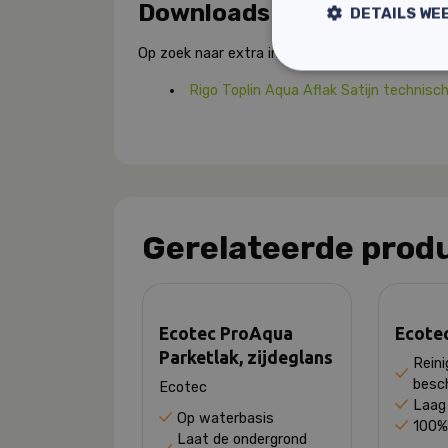
Downloads
DETAILS WE
Op zoek naar extra informatie over dit product
Rigo Toplin Aqua Aflak Satijn technisc
Gerelateerde prod
Ecotec ProAqua
Ecote
Parketlak, zijdeglans
Reini
besc
Ecotec
Laag 
Op waterbasis
100% 
Laat de ondergrond