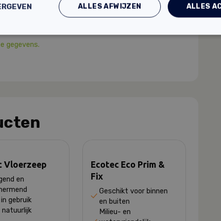
ALLES AFWIJZEN
ALLES A
ERGEVEN
? Hieronder vind je de productbladen:
he gegevens.
ucten
c Vloerzeep
Ecotec Eco Prim &
Fix
gend en
hermend
Geschikt voor binnen
in gebruik
en buiten
natuurlijk
Milieu- en