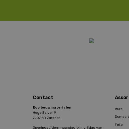
Contact
Assor
Eco bouwmaterialen
Auro
Hoge Balver 9
Dumpcr
7207 BR Zutphen
Folie
Openingstijden: maandag t/m vrijdag van