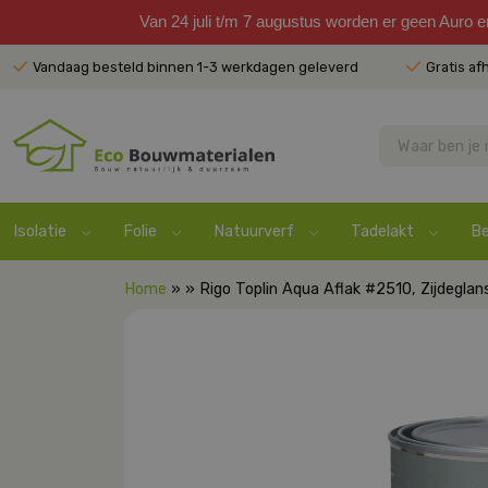
Van 24 juli t/m 7 augustus worden er geen Auro 
Vandaag besteld binnen 1-3 werkdagen geleverd
Gratis af
Isolatie
Folie
Natuurverf
Tadelakt
Be
Home
» » Rigo Toplin Aqua Aflak #2510, Zijdeglan