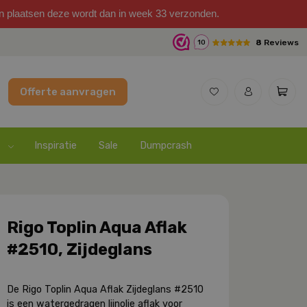
on plaatsen deze wordt dan in week 33 verzonden.
8
Reviews
10
Offerte aanvragen
Inspiratie
Sale
Dumpcrash
Rigo Toplin Aqua Aflak
#2510, Zijdeglans
De
Rigo Toplin Aqua Aflak Zijdeglans #2510
is een watergedragen lijnolie aflak voor