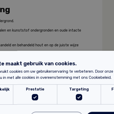
ing
dergrond.
alen en kunststof ondergronden en oude intacte
andeld en behandeld hout en op de juiste wijze
e maakt gebruik van cookies.
ruikt cookies om uw gebruikerservaring te verbeteren. Door onze
 u in met alle cookies in overeenstemming met ons Cookiebeleid.
elijk
Prestatie
Targeting
F