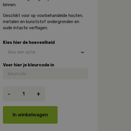
binnen.
Geschikt voor op voorbehandelde houten,
metalen en kunststof ondergronden en
oude intacte verflagen
.
Kies hier de hoeveelheid
Voer hier je kleurcode in
Rigo
-
+
Toplin
Aqua
Aflak
#2510,
In winkelwagen
Zijdeglans
aantal