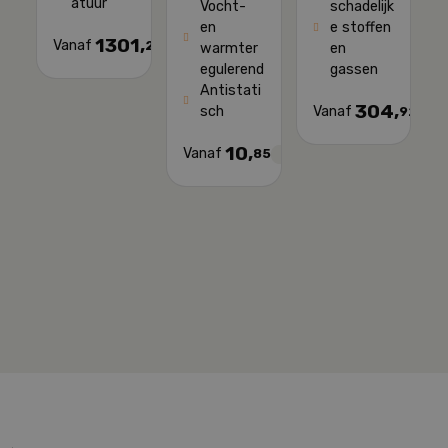
atuur
Vocht-
schadelijk
en
e stoffen
1301,
Vanaf
20
warmter
en
egulerend
gassen
Antistati
304,
sch
Vanaf
92
10,
Vanaf
85