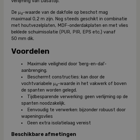
verlijming van Dasatop.
De μ
-waarde van de dakfolie op beschot mag
d
maximaal 0,2 m zijn. Nog steeds geschikt in combinatie
met houtvezelplaten, MDF-onderdakplaten en met vlies
beklede schuimisolatie (PUR, PIR, EPS etc.) vanaf
50 mm dik.
Voordelen
Maximale veiligheid door ‘berg-en-dal’-
aanbrenging.
Beschermt constructies: kan door de
vochtvariabele μ
-waarde in het vakwerk of boven
d
de spanten worden gelegd.
Tijdbesparende verwerking: geen verlijming op de
spanten noodzakelijk.
Eenvoudig te verwerken: bijzonder robuust door
wapeningsvlies
Geen extra isolatielaag vereist
Beschikbare afmetingen