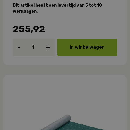
Dit artikel heeft een levertijd van 5 tot 10
werkdagen.
255,92
Pro
-
+
In winkelwagen
Clima
Dasatop
aantal