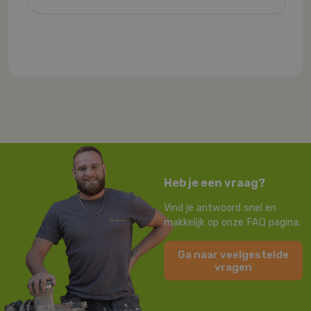
Heb je een vraag?
Vind je antwoord snel en
makkelijk op onze FAQ pagina.
Ga naar veelgestelde
vragen