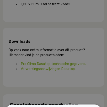
1,50 x 50m, 1 rol betreft 75m2
Downloads
Op zoek naar extra informatie over dit product?
Hieronder vind je de productbladen:
Pro Clima Dasatop technische gegevens.
Verwerkingsaanwijzingen Dasatop
.
Gerelateerde producten