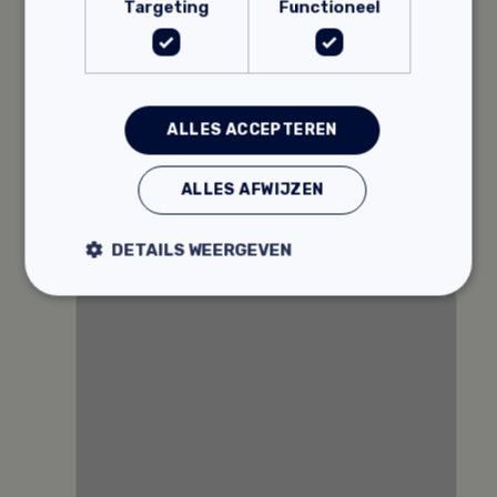
Targeting
Functioneel
Technea Maattonset
ALLES ACCEPTEREN
Voor mengen vulmassa
Met maataanduiding
Tweedelige set
ALLES AFWIJZEN
15,
97
DETAILS WEERGEVEN