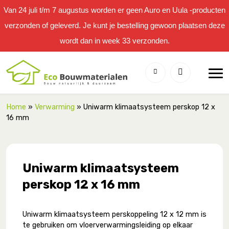
Van 24 juli t/m 7 augustus worden er geen Auro en Uula -producten
verzonden of geleverd. Je kunt je bestelling gewoon plaatsen deze
wordt dan in week 33 verzonden.
Home
»
Verwarming
» Uniwarm klimaatsysteem perskop 12 x
16 mm
Uniwarm klimaatsysteem
perskop 12 x 16 mm
Uniwarm klimaatsysteem perskoppeling 12 x 12 mm is
te gebruiken om vloerverwarmingsleiding op elkaar