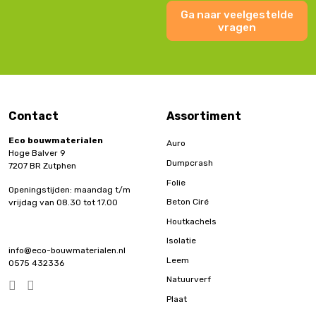
Ga naar veelgestelde
vragen
Contact
Assortiment
Eco bouwmaterialen
Auro
Hoge Balver 9
Dumpcrash
7207 BR Zutphen
Folie
Openingstijden: maandag t/m
Beton Ciré
vrijdag van 08.30 tot 17.00
Houtkachels
Isolatie
info@eco-bouwmaterialen.nl
Leem
0575 432336
Natuurverf
Plaat