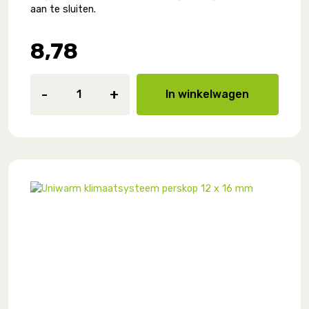
aan te sluiten.
8,78
Uniwarm
-
+
In winkelwagen
klimaatsysteem
perskop
12
x
16
mm
aantal