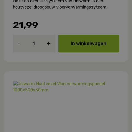
Het Eco circulair systeem van Uniwarm is een
houtvezel droogbouw vloerverwarmingssyteem.
21,99
Uniwarm
-
+
In winkelwagen
Houtvezel
Vloerverwarmingspaneel
1000x500x30mm
aantal