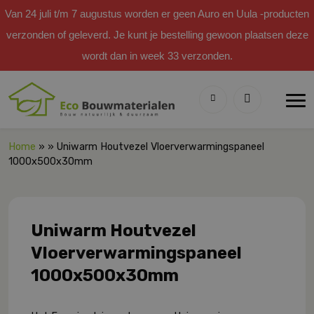
Van 24 juli t/m 7 augustus worden er geen Auro en Uula -producten
verzonden of geleverd. Je kunt je bestelling gewoon plaatsen deze
wordt dan in week 33 verzonden.
Home
» » Uniwarm Houtvezel Vloerverwarmingspaneel
1000x500x30mm
Uniwarm Houtvezel
Vloerverwarmingspaneel
1000x500x30mm