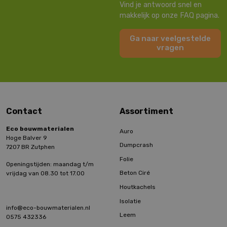
Vind je antwoord snel en
makkelijk op onze FAQ pagina.
Ga naar veelgestelde
vragen
Contact
Assortiment
Eco bouwmaterialen
Auro
Hoge Balver 9
Dumpcrash
7207 BR Zutphen
Folie
Openingstijden: maandag t/m
Beton Ciré
vrijdag van 08.30 tot 17.00
Houtkachels
Isolatie
info@eco-bouwmaterialen.nl
Leem
0575 432336