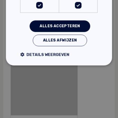
Brandt niet (A1 klasse)
Absorbeert geuren
Een ideale regulering van
binnenhuistemperatuur
ALLES ACCEPTEREN
1301,
Vanaf
20
ALLES AFWIJZEN
DETAILS WEERGEVEN