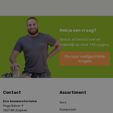
Heb je een vraag?
Vind je antwoord snel en
makkelijk op onze FAQ pagina.
Ga naar veelgestelde
vragen
Contact
Assortiment
Eco bouwmaterialen
Auro
Hoge Balver 9
Dumpcrash
7207 BR Zutphen