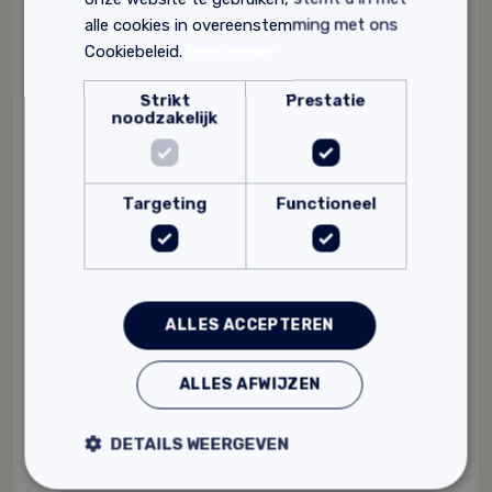
alle cookies in overeenstemming met ons
Cookiebeleid.
Lees verder
Strikt
Prestatie
noodzakelijk
Targeting
Functioneel
ALLES ACCEPTEREN
SA Basic-Wax
1 component was
ALLES AFWIJZEN
Plantaardig
voor het beschermen van wanden en meubels
DETAILS WEERGEVEN
28,
Vanaf
80