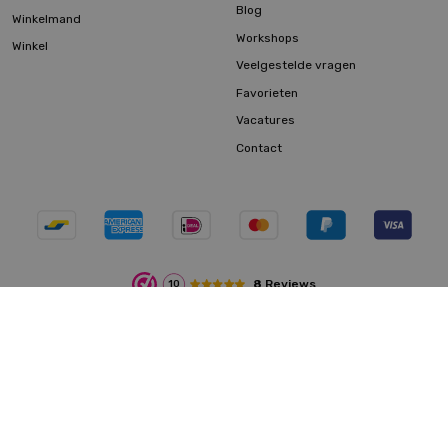
Blog
Winkelmand
Workshops
Winkel
Veelgestelde vragen
Favorieten
Vacatures
Contact
8
Reviews
10
Algemene voorwaarden
|
Privacyverklaring
|
Cookies
© 2026 Eco bouwmaterialen |
Sitemap
|
Maatwerk website
webmix