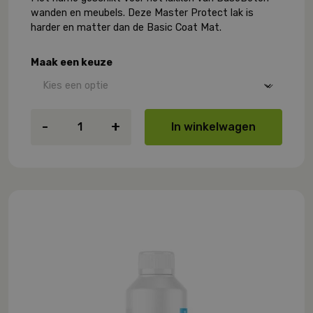
wanden en meubels. Deze Master Protect lak is
harder en matter dan de Basic Coat Mat.
Maak een keuze
SA
-
+
In winkelwagen
Master
Protect
aantal