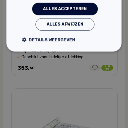
ALLES ACCEPTEREN
ALLES AFWIJZEN
Pro Clima Solitex Mento 5000 Connect
DETAILS WEERGEVEN
6 maanden volledig weersbestendig
Bijzonder dampopen
Geschikt voor tijdelijke afdekking
353,
60