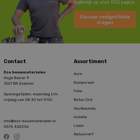
makkelijk op onze FAQ pagina.
Ga naar veelgestelde
vragen
Contact
Assortiment
Eco bouwmaterialen
Auro
Hoge Balver 9
Dumpcrash
7207 BR Zutphen
Folie
Openingstijden: maandag t/m
Beton Ciré
vrijdag van 08.30 tot 17.00
Houtkachels
Isolatie
info@eco-bouwmaterialen.nl
Leem
0575 432336
Natuurverf