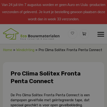
Van 24 juli t/m 7 augustus worden er geen Auro en Uula -producten
verzonden of geleverd. Je kunt je bestelling gewoon plaatsen deze
wordt dan in week 33 verzonden.
Home
»
Windichting
» Pro Clima Solitex Fronta Penta Connect
Pro Clima Solitex Fronta
Penta Connect
De Pro Clima Solitex Fronta Penta Connect is een
dampopen gevelfolie met geïntegreerde tape, dat
speciaal geschikt is voor open gevelbekleding.