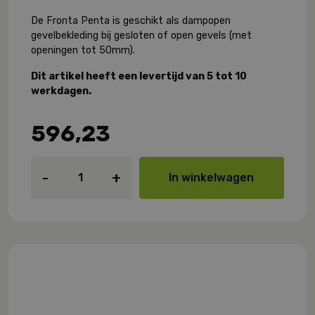
De Fronta Penta is geschikt als dampopen
gevelbekleding bij gesloten of open gevels (met
openingen tot 50mm).
Dit artikel heeft een levertijd van 5 tot 10
werkdagen.
596,23
Pro
-
+
In winkelwagen
Clima
Solitex
Fronta
Penta
Connect
aantal