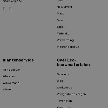
Leem
0575 432336
Natuurverf
Plaat
Sale
Stuc
Tadelakt
Verwarming
Vloeronderhoud
Klantenservice
Over Eco-
bouwmaterialen
Mijn account
Over ons
Afrekenen
Blog
Winkelmand
Workshops
Winkel
Veelgestelde vragen
Favorieten
Vacatures