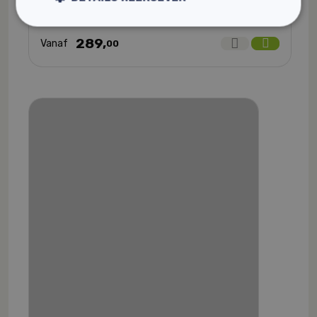
Flexibel en licht buigbaar
289,
Vanaf
00