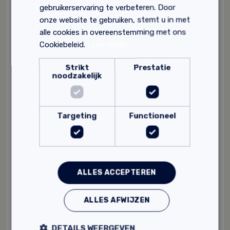
gebruikerservaring te verbeteren. Door
onze website te gebruiken, stemt u in met
alle cookies in overeenstemming met ons
Cookiebeleid.
Lees verder
Strikt
Prestatie
noodzakelijk
Targeting
Functioneel
ALLES ACCEPTEREN
Variotherm Variokomp profielbuis
ALLES AFWIJZEN
Toepasbaar in het vloerverwarmingssysteem
Variokomp
DETAILS WEERGEVEN
Absoluut corrosievrij