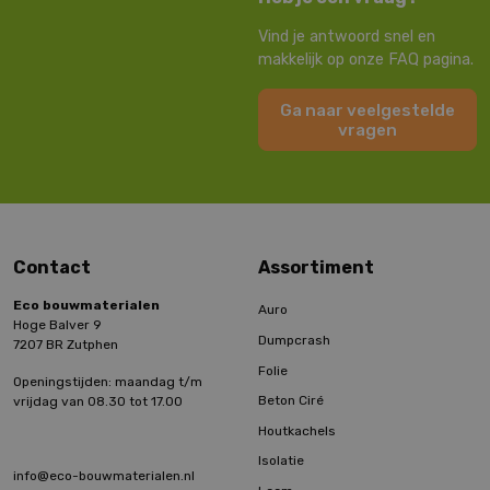
Vind je antwoord snel en
makkelijk op onze FAQ pagina.
Ga naar veelgestelde
vragen
Contact
Assortiment
Eco bouwmaterialen
Auro
Hoge Balver 9
Dumpcrash
7207 BR Zutphen
Folie
Openingstijden: maandag t/m
Beton Ciré
vrijdag van 08.30 tot 17.00
Houtkachels
Isolatie
info@eco-bouwmaterialen.nl