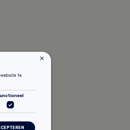
×
 website te
Lees verder
unctioneel
CCEPTEREN