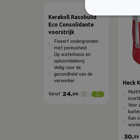
Kerakoll Rasobuild
Eco Consolidante
voorstrijk
Fixeert ondergronden
met poreusheid
Op waterbasis en
oplosmiddelvrij
Veilig voor de
gezondheid van de
verwerker
Heck K
Multi
24,
Vanaf
05
inzet
Voor 
buite
Kan o
worde
30,
25