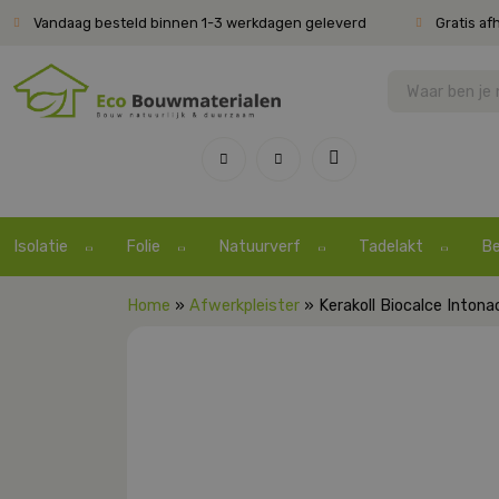
Vandaag besteld binnen 1-3 werkdagen geleverd
Gratis af
Isolatie
Folie
Natuurverf
Tadelakt
Be
Home
»
Afwerkpleister
» Kerakoll Biocalce Intona