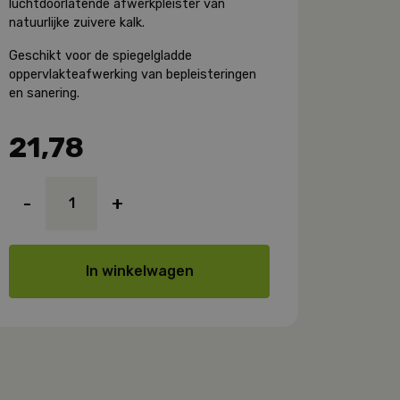
luchtdoorlatende afwerkpleister van
natuurlijke zuivere kalk.
Geschikt voor de spiegelgladde
oppervlakteafwerking van bepleisteringen
en sanering.
21,78
Kerakoll
-
+
Biocalce
Intonachino
Tipo
00
In winkelwagen
aantal