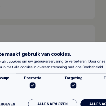
.
? Hieronder vind je de productbladen:
e maakt gebruik van cookies.
ruikt cookies om uw gebruikerservaring te verbeteren. Door onze
 technische gegevens.
 u in met alle cookies in overeenstemming met ons Cookiebeleid.
elijk
Prestatie
Targeting
F
ucten
ALLES AFWIJZEN
ALLES A
ERGEVEN