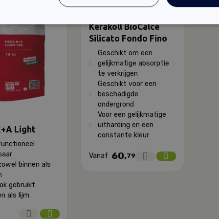
Kerakoll BioCalce
Silicato Fondo Fino
Geschikt om een
gelijkmatige absorptie
te verkrijgen
Geschikt voor een
beschadigde
ondergrond
Voor een gelijkmatige
uitharding en een
+A Light
constante kleur
functioneel
baar
60,
Vanaf
79
zowel binnen als
n
ok gebruikt
n als lijm