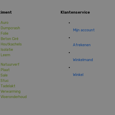
timent
Klantenservice
Auro
Dumpcrash
Mijn account
Folie
Beton Ciré
Houtkachels
Afrekenen
Isolatie
Leem
Winkelmand
Natuurverf
Plaat
Winkel
Sale
Stuc
Tadelakt
Verwarming
Vloeronderhoud