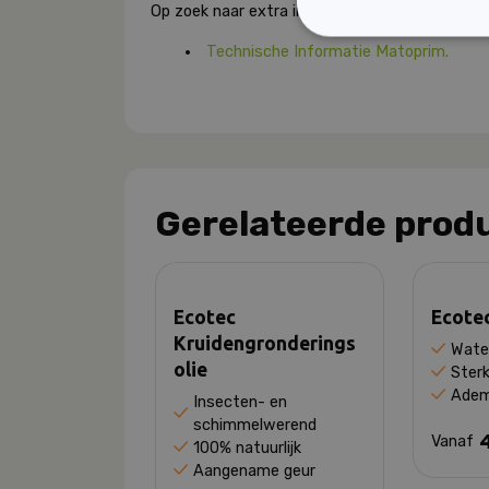
Op zoek naar extra informatie over dit product
Technische Informatie Matoprim.
Gerelateerde prod
Ecotec
Ecotec
Kruidengronderings
Wate
olie
Sterk
Adem
Insecten- en
schimmelwerend
Vanaf
100% natuurlijk
Aangename geur