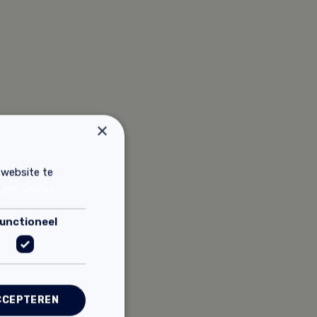
×
 website te
Lees verder
unctioneel
CCEPTEREN