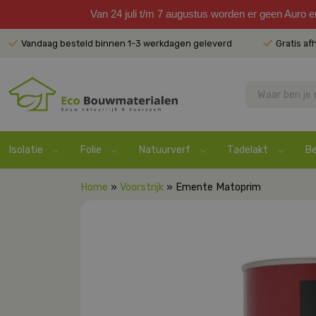
Van 24 juli t/m 7 augustus worden er geen Auro 
Vandaag besteld binnen 1-3 werkdagen geleverd
Gratis af
Isolatie
Folie
Natuurverf
Tadelakt
Be
Home
»
Voorstrijk
» Emente Matoprim