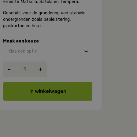
Emente
Matsola,
Satola
en
Tempera.
Geschikt voor de grondering van stabiele
ondergronden zoals bepleistering,
gipskarton en hout.
Maak een keuze
Emente
-
+
Matoprim
aantal
In winkelwagen