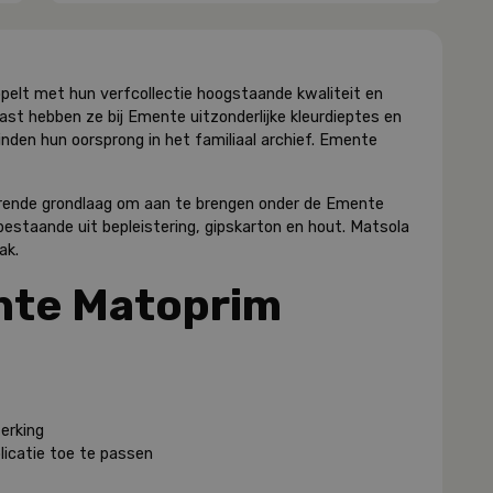
elt met hun verfcollectie hoogstaande kwaliteit en
aast hebben ze bij Emente uitzonderlijke kleurdieptes en
inden hun oorsprong in het familiaal archief. Emente
rende
grondlaag
om
aan
te
brengen
onder
de Emente
bestaande uit bepleistering, gipskarton en hout.
Matsola
lak
.
nte Matoprim
erking
licatie toe te passen