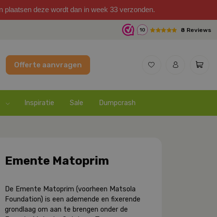
on plaatsen deze wordt dan in week 33 verzonden.
8
Reviews
10
Offerte aanvragen
Inspiratie
Sale
Dumpcrash
Emente Matoprim
De Emente Matoprim (voorheen Matsola
Foundation) is een a
demende
en
fi
xerende
grondlaag
om
aan
te
brengen
onder
de