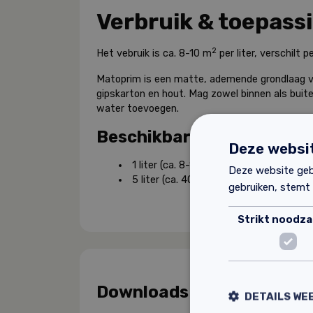
Verbruik & toepass
2
Het vebruik is ca. 8-10 m
per liter, verschilt 
Matoprim is een matte, ademende grondlaag vo
gipskarton en hout. Mag zowel binnen als bui
water
toevoegen.
Beschikbare afmetingen
Deze websit
2
1 liter (ca. 8-10 m
)
Deze website geb
2
5 liter (ca. 40-50 m
)
gebruiken, stemt
Strikt noodzak
Downloads
DETAILS WE