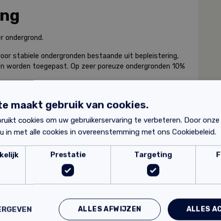
ing
per ondergrond.
or stabiele ondergronden bestaande uit bepleistering,
ten worden toegepast. Op zeer poreuze ondergronden 10%
e maakt gebruik van cookies.
ruikt cookies om uw gebruikerservaring te verbeteren. Door onze
 u in met alle cookies in overeenstemming met ons Cookiebeleid.
elijk
Prestatie
Targeting
F
ALLES AFWIJZEN
ALLES A
ERGEVEN