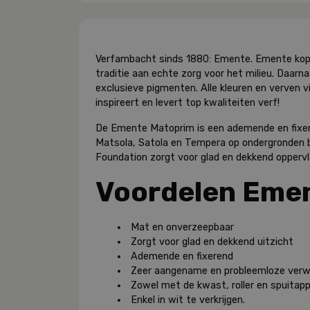
Verfambacht sinds 1880: Emente. Emente kopp
traditie aan echte zorg voor het milieu. Daarn
exclusieve pigmenten. Alle kleuren en verven v
inspireert en levert top kwaliteiten verf!
De Emente Matoprim is een a
demende
en
fi
xe
Matsola,
Satola
en
Tempera
op
ondergronden
Foundation zorgt voor glad en dekkend opperv
Voordelen Eme
Mat en
onverzeepbaar
Zorgt voor glad en dekkend uitzicht
Ademende
en
fi
xerend
Zeer aangename en probleemloze verw
Zowel
met de kwast, roller en spuitapp
Enkel in wit te verkrijgen.