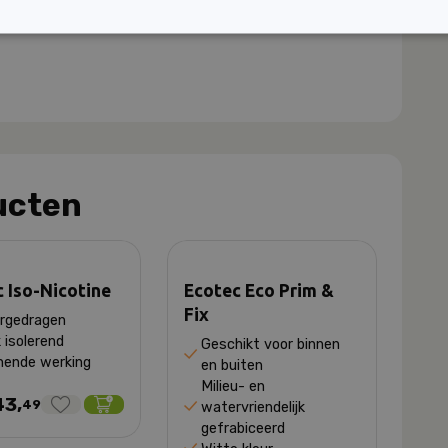
? Hieronder vind je de productbladen:
ucten
 Iso-Nicotine
Ecotec Eco Prim &
Fix
rgedragen
 isolerend
Geschikt voor binnen
ende werking
en buiten
Milieu- en
43,
49
watervriendelijk
gefrabiceerd