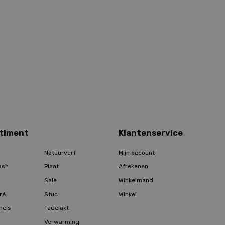
timent
Klantenservice
Natuurverf
Mijn account
ash
Plaat
Afrekenen
Sale
Winkelmand
ré
Stuc
Winkel
hels
Tadelakt
Verwarming