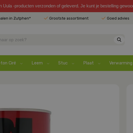
en Uula -producten verzonden of geleverd. Je kunt je bestelling gewo
halen in Zutphen*
Grootste assortiment
Goed advies
ton Ciré
Leem
Stuc
Plaat
Verwarming