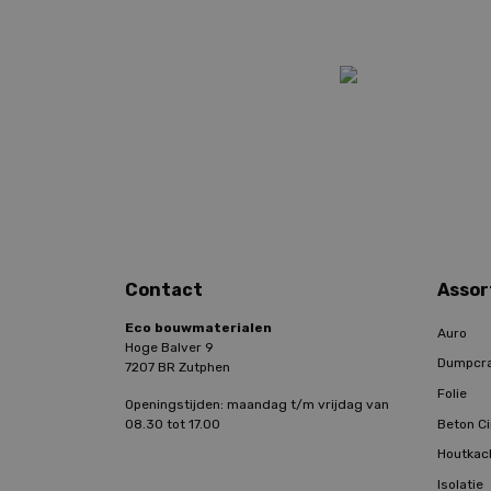
Contact
Assor
Eco bouwmaterialen
Auro
Hoge Balver 9
Dumpcr
7207 BR Zutphen
Folie
Openingstijden: maandag t/m vrijdag van
Beton Ci
08.30 tot 17.00
Houtkac
Isolatie