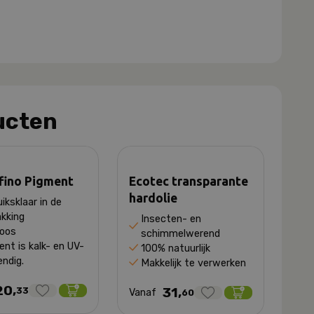
ucten
fino Pigment
Ecotec transparante
hardolie
iksklaar in de
kking
Insecten- en
loos
schimmelwerend
nt is kalk- en UV-
100% natuurlijk
ndig.
Makkelijk te verwerken
20,
31,
33
Vanaf
60