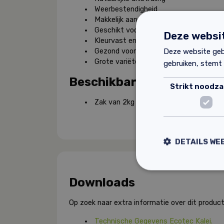
Weerbestendigheid
Makkelijk aan te brengen
Geschikt voor herstel- en restauratie
Deze websit
Kleurvast en duurzaam
Deze website geb
Gezond voor het milieu
Grote variëteit in kleuren
gebruiken, stemt
Beschikbare afmetingen
Strikt noodzak
Zak van 2kg
DETAILS WE
Downloads
Op zoek naar extra informatie over dit product
Technische Gegevens Ecotec Kalei.