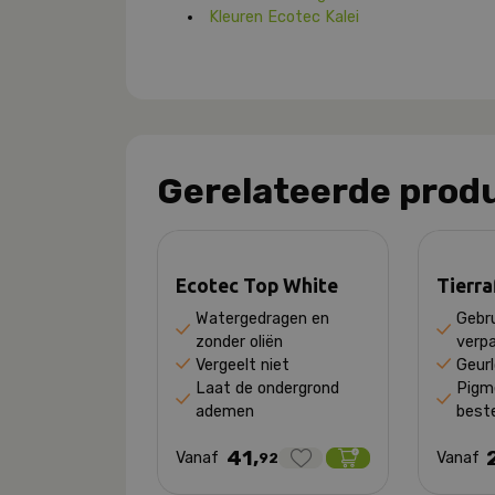
Kleuren Ecotec Kalei
Gerelateerde prod
Ecotec Top White
Tierra
Watergedragen en
Gebru
zonder oliën
verpa
Vergeelt niet
Geur
Laat de ondergrond
Pigme
ademen
beste
41,
Vanaf
Vanaf
92