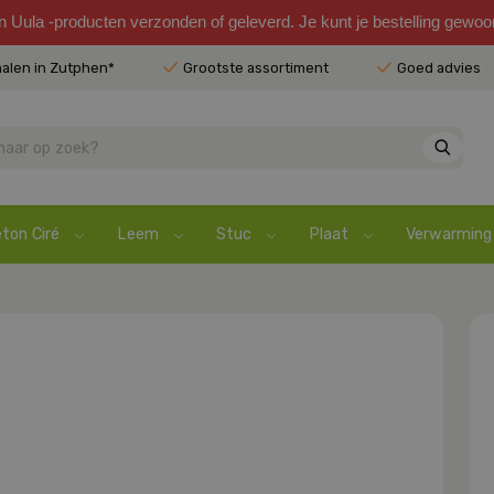
en Uula -producten verzonden of geleverd. Je kunt je bestelling gewo
halen in Zutphen*
Grootste assortiment
Goed advies
ton Ciré
Leem
Stuc
Plaat
Verwarming