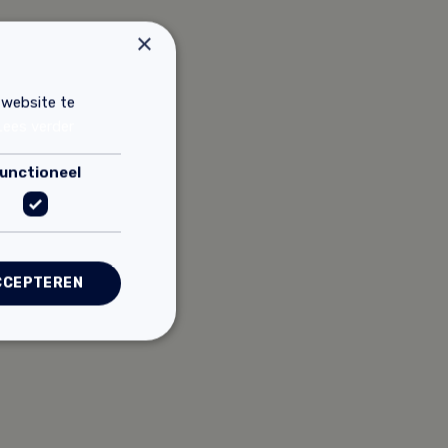
×
 website te
Lees verder
unctioneel
CCEPTEREN