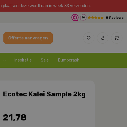
on plaatsen deze wordt dan in week 33 verzonden.
8
Reviews
10
Offerte aanvragen
Inspiratie
Sale
Dumpcrash
Ecotec Kalei Sample 2kg
21,78