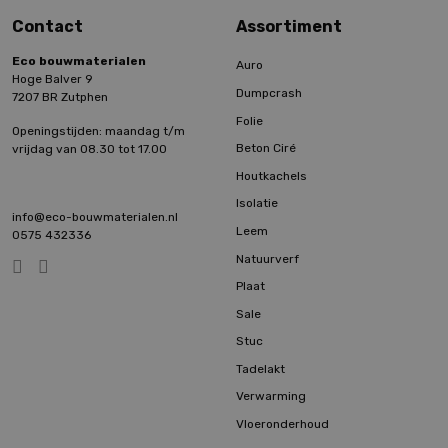
Contact
Assortiment
Eco bouwmaterialen
Auro
Hoge Balver 9
Dumpcrash
7207 BR Zutphen
Folie
Openingstijden: maandag t/m
Beton Ciré
vrijdag van 08.30 tot 17.00
Houtkachels
Isolatie
info@eco-bouwmaterialen.nl
Leem
0575 432336
Natuurverf
Plaat
Sale
Stuc
Tadelakt
Verwarming
Vloeronderhoud