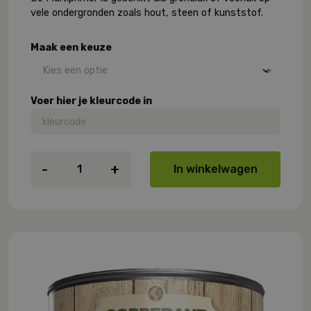
vele ondergronden zoals hout, steen of kunststof.
Maak een keuze
Voer hier je kleurcode in
Copperant
-
+
In winkelwagen
Pura
Multiprimer
aantal