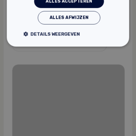
ALLES ACCEPTEREN
Ecotec Eco Prim & Fix
Geschikt voor binnen en buiten
ALLES AFWIJZEN
Milieu- en watervriendelijk gefrabiceerd
Witte kleur
DETAILS WEERGEVEN
25,
Vanaf
02