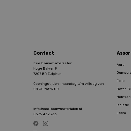
Contact
Assor
Eco bouwmaterialen
Auro
Hoge Balver 9
Dumpcr
7207 BR Zutphen
Folie
Openingstijden: maandag t/m vrijdag van
Beton Ci
08.30 tot 17.00
Houtkac
Isolatie
info@eco-bouwmaterialen.nl
Leem
0575 432336