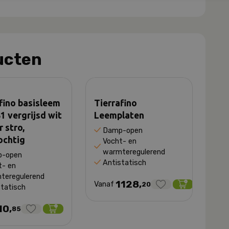
ucten
fino basisleem
Tierrafino
1 vergrijsd wit
Leemplaten
 stro,
Damp-open
ochtig
Vocht- en
warmteregulerend
-open
Antistatisch
t- en
teregulerend
1128,
Vanaf
20
statisch
10,
85