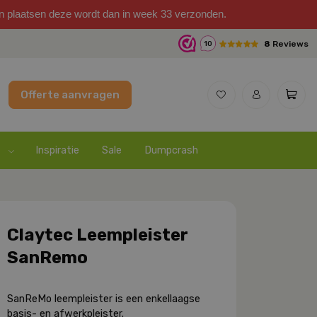
on plaatsen deze wordt dan in week 33 verzonden.
8
Reviews
10
Offerte aanvragen
Inspiratie
Sale
Dumpcrash
Claytec Leempleister
SanRemo
SanReMo leempleister is een enkellaagse
basis- en afwerkpleister.