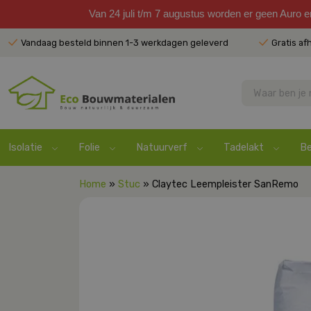
Van 24 juli t/m 7 augustus worden er geen Auro 
Vandaag besteld binnen 1-3 werkdagen geleverd
Gratis af
Isolatie
Folie
Natuurverf
Tadelakt
Be
Home
»
Stuc
» Claytec Leempleister SanRemo