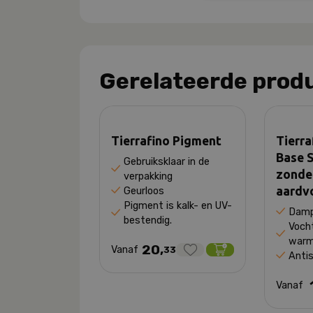
Gerelateerde prod
Tierrafino Pigment
Tierra
Base S
Gebruiksklaar in de
zonder
verpakking
aardv
Geurloos
Pigment is kalk- en UV-
Damp
bestendig.
Voch
warm
20,
Vanaf
33
Anti
Vanaf