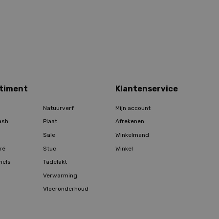
timent
Klantenservice
Natuurverf
Mijn account
ash
Plaat
Afrekenen
Sale
Winkelmand
ré
Stuc
Winkel
hels
Tadelakt
Verwarming
Vloeronderhoud