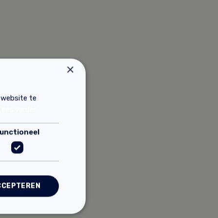
×
 website te
Lees verder
unctioneel
CCEPTEREN