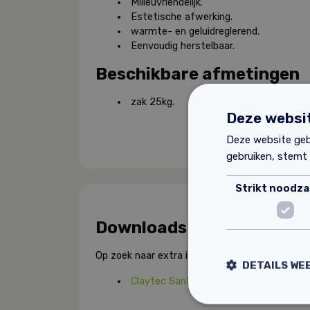
Milieuvriendelijk.
Estetische afwerking.
warmte- en geluidreglerend.
Eenvoudig herstelbaar.
Beschikbare afmetingen
zak 25kg.
Deze websit
Deze website geb
gebruiken, stemt
Strikt noodzak
Downloads
Op zoek naar extra informatie over dit product
DETAILS WE
Claytec SanReMo technische informat