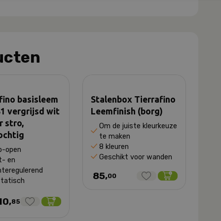
ucten
fino basisleem
Stalenbox Tierrafino
1 vergrijsd wit
Leemfinish (borg)
 stro,
Om de juiste kleurkeuze
ochtig
te maken
8 kleuren
-open
Geschikt voor wanden
t- en
teregulerend
85,
00
statisch
10,
85