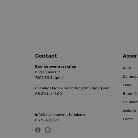
Contact
Assor
Eco bouwmaterialen
Auro
Hoge Balver 9
Dumpcr
7207 BR Zutphen
Folie
Openingstijden: maandag t/m vrijdag van
Beton Ci
08.30 tot 17.00
Houtkac
Isolatie
info@eco-bouwmaterialen.nl
Leem
0575 432336