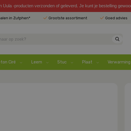
en Uula -producten verzonden of geleverd. Je kunt je bestelling gewo
halen in Zutphen*
Grootste assortiment
Goed advies
ton Ciré
Leem
Stuc
Plaat
Verwarming