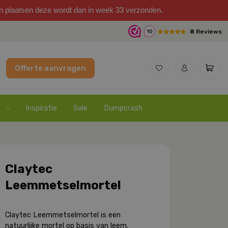
on plaatsen deze wordt dan in week 33 verzonden.
8
Reviews
10
Offerte aanvragen
Inspiratie
Sale
Dumpcrash
Claytec
Leemmetselmortel
Claytec Leemmetselmortel is een
natuurlijke mortel op basis van leem.