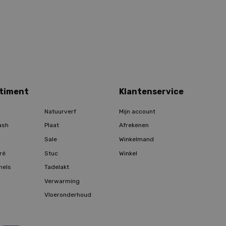
timent
Klantenservice
Natuurverf
Mijn account
ash
Plaat
Afrekenen
Sale
Winkelmand
ré
Stuc
Winkel
hels
Tadelakt
Verwarming
Vloeronderhoud