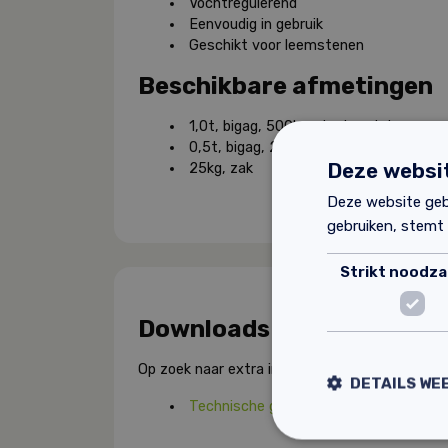
Vochtregulerend
Eenvoudig in gebruik
Geschikt voor leemstenen
Beschikbare afmetingen
1,0t, bigag, 500l metselmortel
0,5t, bigag, 250l metselmortel
Deze websit
25kg, zak
Deze website geb
gebruiken, stemt
Strikt noodzak
Downloads
Op zoek naar extra informatie over dit product
DETAILS WE
Technische gegevens Claytec leemme