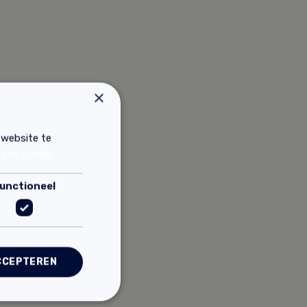
×
 website te
Lees verder
unctioneel
CCEPTEREN