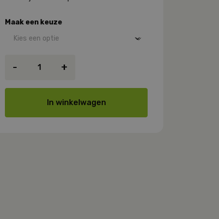
Maak een keuze
Claytec
-
+
Leemmetselmortel
aantal
In winkelwagen