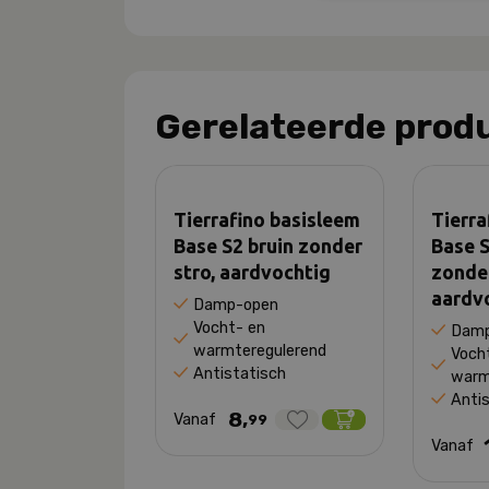
Gerelateerde prod
Tierrafino basisleem
Tierra
Base S2 bruin zonder
Base S
stro, aardvochtig
zonder
aardv
Damp-open
Vocht- en
Damp
warmteregulerend
Voch
Antistatisch
warm
Anti
8,
Vanaf
99
Vanaf