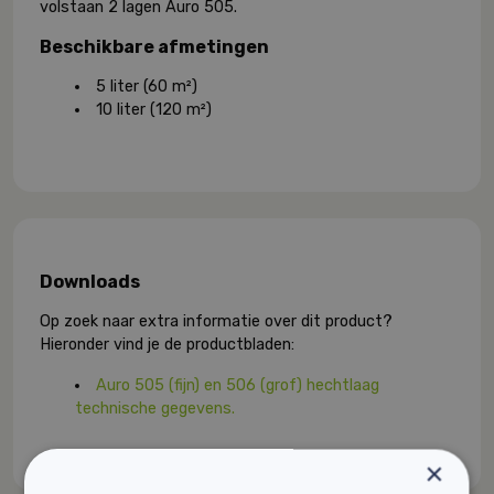
volstaan 2 lagen Auro 505.
Beschikbare afmetingen
5 liter (60 m²)
10 liter (120 m²)
Downloads
Op zoek naar extra informatie over dit product?
Hieronder vind je de productbladen:
Auro 505 (fijn) en 506 (grof) hechtlaag
technische gegevens.
×