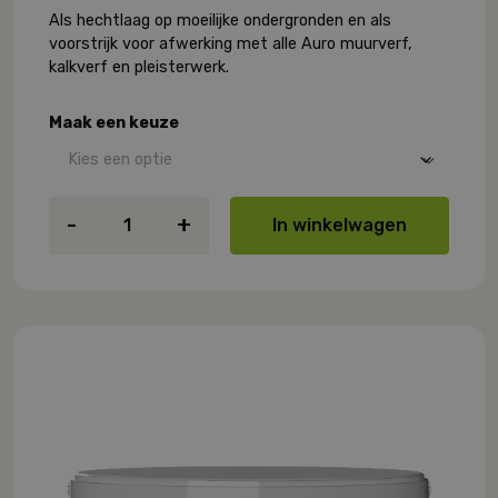
Als hechtlaag op moeilijke ondergronden en als
voorstrijk voor afwerking met alle Auro muurverf,
kalkverf en pleisterwerk.
Maak een keuze
Auro
-
+
In winkelwagen
505
Hechtlaag
(fijn)
aantal