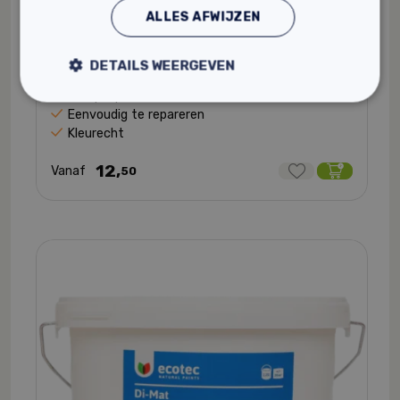
ALLES AFWIJZEN
DETAILS WEERGEVEN
Tierrafino T-paint
Damp-open
Eenvoudig te repareren
Kleurecht
12,
Vanaf
50