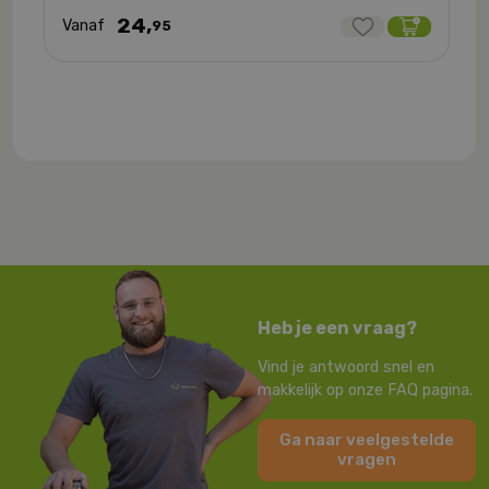
24,
Vanaf
95
Heb je een vraag?
Vind je antwoord snel en
makkelijk op onze FAQ pagina.
Ga naar veelgestelde
vragen