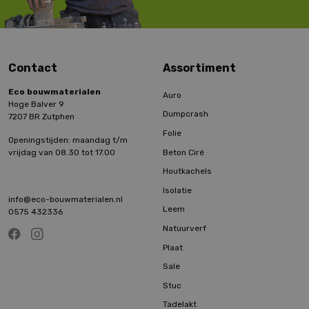
Contact
Assortiment
Eco bouwmaterialen
Auro
Hoge Balver 9
Dumpcrash
7207 BR Zutphen
Folie
Openingstijden: maandag t/m
Beton Ciré
vrijdag van 08.30 tot 17.00
Houtkachels
Isolatie
info@eco-bouwmaterialen.nl
Leem
0575 432336
Natuurverf
Plaat
Sale
Stuc
Tadelakt