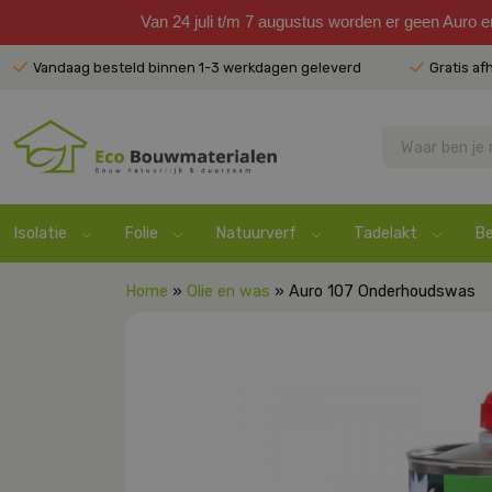
Van 24 juli t/m 7 augustus worden er geen Auro 
Vandaag besteld binnen 1-3 werkdagen geleverd
Gratis af
Isolatie
Folie
Natuurverf
Tadelakt
Be
Home
»
Olie en was
» Auro 107 Onderhoudswas