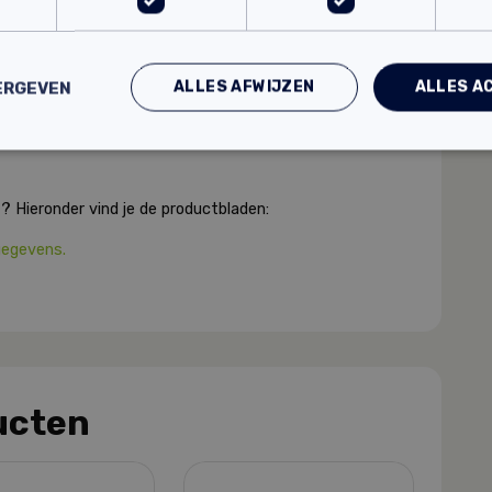
ALLES AFWIJZEN
ALLES A
ERGEVEN
? Hieronder vind je de productbladen:
gegevens.
ucten