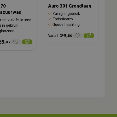
370
Auro 301 Grondlaag
azuurwas
Zuinig in gebruik
Emissiearm
r en vuilafstotend
Goede hechting
g in gebruik
glanzend
29,
Vanaf
50
25,
47