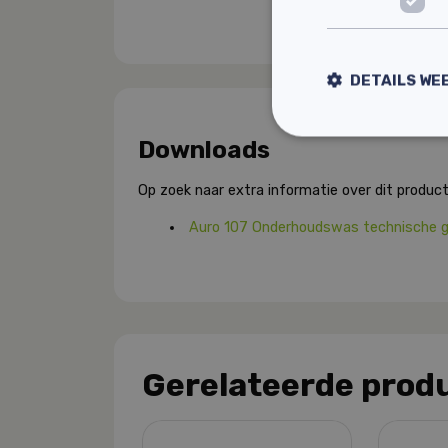
DETAILS WE
Downloads
Op zoek naar extra informatie over dit product
Auro 107 Onderhoudswas technische 
Gerelateerde prod