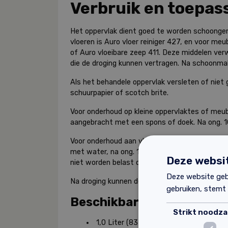
Verbruik en toepas
Het oppervlak dient goed te worden schoonge
vloeren is Auro vloer reiniger 427, en voor meu
of Auro vloeibare zeep 411. Deze middelen verw
die de droging kunnen vertragen. Na schoonmak
Als het behandele oppervlak versleten of niet 
schuurpapier of scotch brite.
Voor onderhoud op kleine oppervlaktes of me
aangebracht met een spons of doek. Na ong. 1
Voor onderhoud aan vloeren moet eerste gelijk
met water, na ong. 15 minuten kan deze laag 
Deze websit
niet worden belast of in aanraking komen met
Deze website geb
Na droging kunnen de onderhoudsproducten o
gebruiken, stemt
Beschikbare afmetingen
Strikt noodzak
1,0 Liter (83 m²)