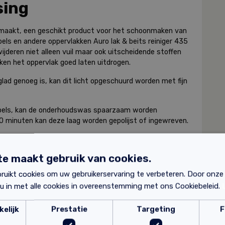
sing
maakt, een geschikt product voor het schoonmaken van
bels en andere oppervlakken Auro lak & beits reiniger 435
ijderen niet alleen vuil maar ook uitscheidende stoffen
en het oppervlak goed laten uitdrogen.
glad genoeg is, kan dit licht opgeschuurd worden met fijn
ubels, kan de onderhoudswas spaarzaam worden
0 minuten kan deze laag worden gepolijst of ingewreven.
matig een laag worden aangebracht dat 1:1 verdund is
worden uitgeboend. De eerste 24 uur mag het oppervlak
e maakt gebruik van cookies.
 vocht.
ruikt cookies om uw gebruikerservaring te verbeteren. Door onze
nverdund worden aangebracht.
 u in met alle cookies in overeenstemming met ons Cookiebeleid.
elijk
Prestatie
Targeting
F