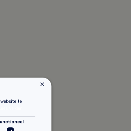
×
 website te
Lees verder
unctioneel