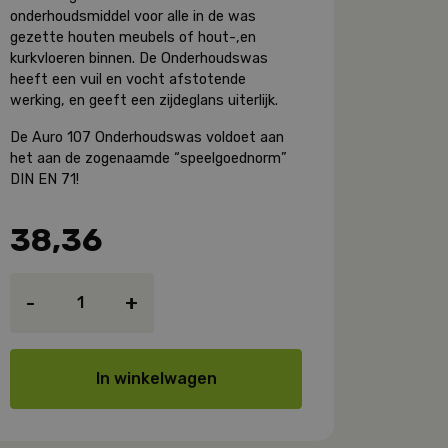
onderhoudsmiddel voor alle in de was
gezette houten meubels of hout-,en
kurkvloeren binnen. De Onderhoudswas
heeft een vuil en vocht afstotende
werking, en geeft een zijdeglans uiterlijk.
De Auro 107 Onderhoudswas voldoet aan
het aan
de zogenaamde “speelgoednorm”
DIN EN 71!
38,36
Auro
-
+
107
Onderhoudswas
aantal
In winkelwagen