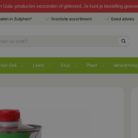
en Uula -producten verzonden of geleverd. Je kunt je bestelling gewo
halen in Zutphen*
Grootste assortiment
Goed advies
ton Ciré
Leem
Stuc
Plaat
Verwarming