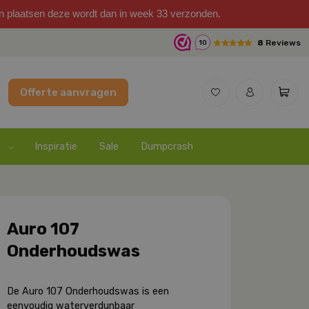
on plaatsen deze wordt dan in week 33 verzonden.
8
Reviews
10
Offerte aanvragen
Inspiratie
Sale
Dumpcrash
Auro 107
Onderhoudswas
De Auro 107 Onderhoudswas is een
eenvoudig waterverdunbaar